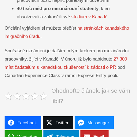
pracovních pozic napříč potřebnými odvětvími
40 tisíc míst pro mezinárodní studenty
, kteří
absolvovali a zakončili své
studium v Kanadě
.
Oficiální vyjádření si můžete přečíst
na stránkách kanadského
imigračního úřadu
.
Současné oznámení je dalším milým krokem pro mezinárodní
pracovníky, žijící v Kanadě. V únoru již bylo nabídnuto
27 300
míst žadatelům s kanadskou zkušeností k žádosti o PR
pod
Canadian Experience Class v rámci Express Entry poolu.
Ohodnoťte článek, jak se vám
líbil?
Facebook
Twitter
Messenger
WhatsApp
Telegram
Email