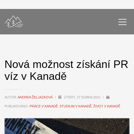
Nová možnost získání PR
víz v Kanadě
AUTOR:
ANDREA ŽELJAZKOVÁ
/
ÚTERÝ, 27 DUBNA 2021
/
PUBLIKOVÁNO:
PRÁCE V KANADĚ
,
STUDIUM V KANADĚ
,
ŽIVOT V KANADĚ