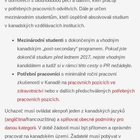
v domovech s dlouhodobou péčí a dalším, kteří pracují
v potřebných pracovních odvětvích. Dále je určen
mezinárodním studentům, kteří úspěšně absolvovali studium
v kanadských vzdělávacích institucích.
Mezinárodní studenti
s dokončeným a vhodným
kanadským „post-secondary“ programem.
Pokud jste
dokončili studium před lednem 2017, nejste vhodným
kandidátem a tudíž si v rámci této cesty o PR nežádejte.
Potřební pracovníci
s minimálně roční pracovní
zkušeností v Kanadě na
pracovních pozicích ve
zdravotnictví
nebo v dalších předschválených
potřebných
pracovních pozicích
.
Uchazeč musí ovládat alespoň jeden z kanadských jazyků
(
angličtina
/francouzština) a
splňovat obecné podmínky pro
danou kategorii
. V době žádosti musí být přítomen a oprávněn
pracovat na kanadském území. Žadatelé musí pobývat v