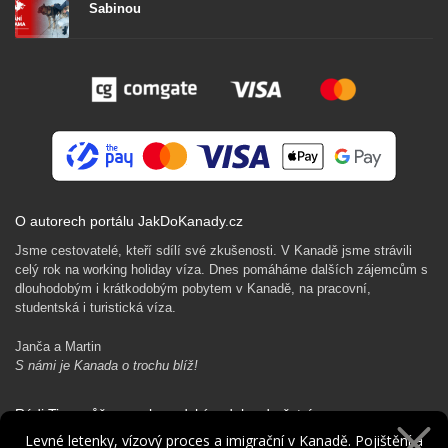
Sabinou
O autorech portálu JakDoKanady.cz
Jsme cestovatelé, kteří sdílí své zkušenosti. V Kanadě jsme strávili
celý rok na working holiday víza. Dnes pomáháme dalších zájemcům s
dlouhodobým i krátkodobým pobytem v Kanadě, na pracovní,
studentská i turistická víza.
Janča a Martin
S námi je Kanada o trochu blíž!
Rádi Ti pomůžeme s kanadským dobrodružstvím…
Levné letenky, vízový proces a imigrační v Kanadě. Pojištění a