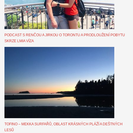
PODCAST S RENČOU A JIRKOU O TORONTU A PRODLOUŽENÍ POBYTU
SKRZE LMIA VÍZA
TOFINO – MEKKA SURFAŘŮ, OBLAST KRÁSNÝCH PLÁŽÍ A DEŠTNÝCH
LESŮ