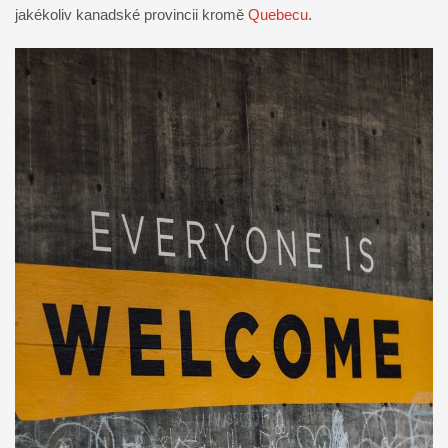
jakékoliv kanadské provincii kromě
Quebecu
.