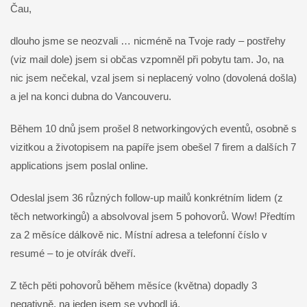
Čau,
dlouho jsme se neozvali … nicméně na Tvoje rady – postřehy
(viz mail dole) jsem si občas vzpomněl při pobytu tam. Jo, na
nic jsem nečekal, vzal jsem si neplacený volno (dovolená došla)
a jel na konci dubna do Vancouveru.
Během 10 dnů jsem prošel 8 networkingových eventů, osobně s
vizitkou a životopisem na papíře jsem obešel 7 firem a dalších 7
applications jsem poslal online.
Odeslal jsem 36 různých follow-up mailů konkrétním lidem (z
těch networkingů) a absolvoval jsem 5 pohovorů. Wow! Předtím
za 2 měsíce dálkově nic. Místní adresa a telefonní číslo v
resumé – to je otvírák dveří.
Z těch pěti pohovorů během měsíce (května) dopadly 3
negativně, na jeden jsem se vybodl já.