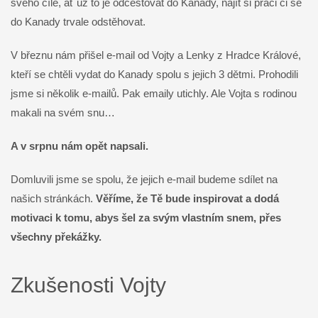
svého cíle, ať už to je odcestovat do Kanady, najít si práci či se
do Kanady trvale odstěhovat.
V březnu nám přišel e-mail od Vojty a Lenky z Hradce Králové,
kteří se chtěli vydat do Kanady spolu s jejich 3 dětmi. Prohodili
jsme si několik e-mailů. Pak emaily utichly. Ale Vojta s rodinou
makali na svém snu…
A v srpnu nám opět napsali.
Domluvili jsme se spolu, že jejich e-mail budeme sdílet na
našich stránkách.
Věříme, že Tě bude inspirovat a dodá
motivaci k tomu, abys šel za svým vlastním snem, přes
všechny překážky.
Zkušenosti Vojty