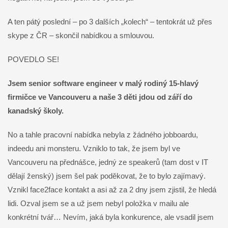
A ten pátý poslední – po 3 dalších „kolech“ – tentokrát už přes
skype z ČR – skončil nabídkou a smlouvou.
POVEDLO SE!
Jsem senior software engineer v malý rodiný 15-hlavý
firmičce ve Vancouveru a naše 3 děti jdou od září do
kanadský školy.
No a tahle pracovní nabídka nebyla z žádného jobboardu,
indeedu ani monsteru. Vzniklo to tak, že jsem byl ve
Vancouveru na přednášce, jedný ze speakerů (tam dost v IT
dělají ženský) jsem šel pak poděkovat, že to bylo zajímavý.
Vznikl face2face kontakt a asi až za 2 dny jsem zjistil, že hledá
lidi. Ozval jsem se a už jsem nebyl položka v mailu ale
konkrétní tvář… Nevím, jaká byla konkurence, ale vsadil jsem