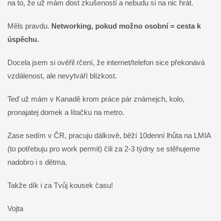
na to, že už mám dost zkušeností a nebudu si na nic hrát.
Měls pravdu.
Networking, pokud možno osobní = cesta k
úspěchu.
Docela jsem si ověřil rčení, že internet/telefon sice překonává
vzdálenost, ale nevytváří blízkost.
Teď už mám v Kanadě krom práce pár známejch, kolo,
pronajatej domek a lítačku na metro.
Zase sedím v ČR, pracuju dálkově, běží 10denní lhůta na LMIA
(to potřebuju pro work permit) čili za 2-3 týdny se stěhujeme
nadobro i s dětma.
Takže dík i za Tvůj kousek času!
Vojta