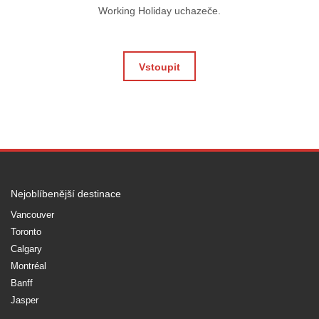
Working Holiday uchazeče.
Vstoupit
Nejoblíbenější destinace
Vancouver
Toronto
Calgary
Montréal
Banff
Jasper