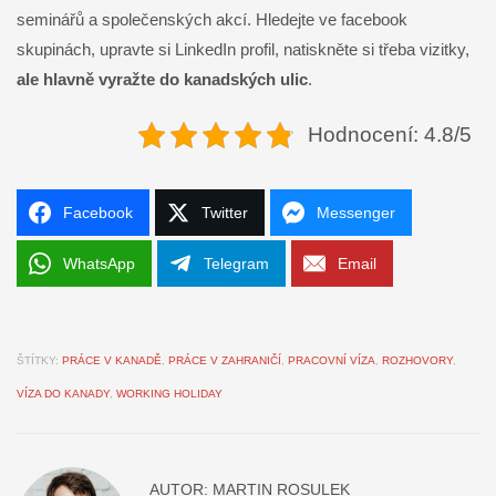
seminářů a společenských akcí. Hledejte ve facebook
skupinách, upravte si LinkedIn profil, natiskněte si třeba vizitky,
ale hlavně vyražte do kanadských ulic
.
Hodnocení: 4.8/5
Facebook
Twitter
Messenger
WhatsApp
Telegram
Email
ŠTÍTKY:
PRÁCE V KANADĚ
,
PRÁCE V ZAHRANIČÍ
,
PRACOVNÍ VÍZA
,
ROZHOVORY
,
VÍZA DO KANADY
,
WORKING HOLIDAY
AUTOR:
MARTIN ROSULEK