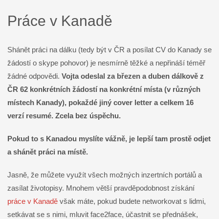
Práce v Kanadě
Shánět práci na dálku (tedy být v ČR a posílat CV do Kanady se
žádostí o skype pohovor) je nesmírně těžké a nepřináší téměř
žádné odpovědi.
Vojta odeslal za březen a duben dálkově z
ČR 62 konkrétních žádostí na konkrétní místa (v různých
místech Kanady), pokaždé jiný cover letter a celkem 16
verzí resumé. Zcela bez úspěchu.
Pokud to s Kanadou myslíte vážně, je lepší tam prostě odjet
a shánět práci na místě.
Jasně, že můžete využít všech možných inzertních portálů a
zasílat životopisy. Mnohem větší pravděpodobnost získání
práce v Kanadě
však máte, pokud budete networkovat s lidmi,
setkávat se s nimi, mluvit face2face, účastnit se přednášek,