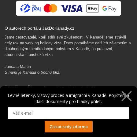
O autorech portálu JakDoKanady.cz
Jsme cestovatelé, kteří sdílí své zkušenosti. V Kanadě jsme strávili
celý rok na working holiday víza. Dnes pomáháme dalších zájemcům s
dlouhodobým i krátkodobým pobytem v Kanadě, na pracovní,
studentská i turistická víza.
Janča a Martin
S námi je Kanada o trochu blíž!
Rádi Ti pomůžeme s kanadským dobrodružstvím…
Levné letenky, vízový proces a imigrační v Kanadě. Pojištění a
další dokumenty pro hladký přílet.
Získat rady zdarma