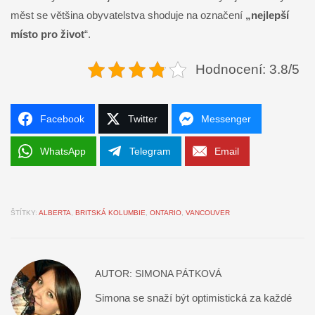
měst se většina obyvatelstva shoduje na označení
„nejlepší
místo pro život
“.
Hodnocení: 3.8/5
Facebook
Twitter
Messenger
WhatsApp
Telegram
Email
ŠTÍTKY:
ALBERTA
,
BRITSKÁ KOLUMBIE
,
ONTARIO
,
VANCOUVER
AUTOR:
SIMONA PÁTKOVÁ
Simona se snaží být optimistická za každé