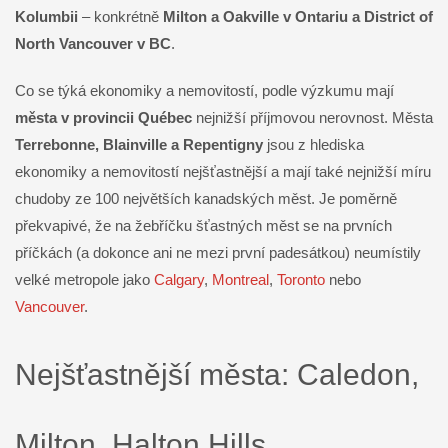
Kolumbii
– konkrétně
Milton a Oakville v Ontariu a District of
North Vancouver v BC
.
Co se týká ekonomiky a nemovitostí, podle výzkumu mají
města v provincii Québec
nejnižší příjmovou nerovnost. Města
Terrebonne, Blainville a Repentigny
jsou z hlediska
ekonomiky a nemovitostí nejšťastnější a mají také nejnižší míru
chudoby ze 100 největších kanadských měst. Je poměrně
překvapivé, že na žebříčku šťastných měst se na prvních
příčkách (a dokonce ani ne mezi první padesátkou) neumístily
velké metropole jako
Calgary
,
Montreal
,
Toronto
nebo
Vancouver
.
Nejšťastnější města: Caledon,
Milton, Halton Hills