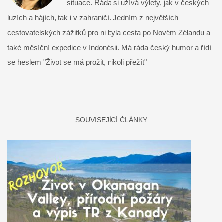
situace. Ráda si užívá výlety, jak v českých
luzích a hájích, tak i v zahraničí. Jedním z největších
cestovatelských zážitků pro ni byla cesta po Novém Zélandu a
také měsíční expedice v Indonésii. Má ráda český humor a řídí
se heslem "Život se má prožit, nikoli přežít"
SOUVISEJÍCÍ ČLÁNKY