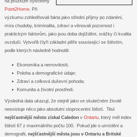
na průzkum vytvořený
Point2Home
. Při
výzkumu zohledňovali fakta jako střední příjmy po zdanění,
míra chudoby, kriminalita, zdraví a věnovali pozornost i
praktickým faktorům, jako jsou doba dojíždění, srážky či kvalita
ovzduší. Vytvořili čtyři základní pilíře související se štěstím,
podle kterých následně hodnotili:
Ekonomika a nemovitosti;
Poloha a demografické údaje;
Zdraví a celková duševní pohoda;
Komunita a životní prostředí.
Výsledná data ukazují, že stejně jako ve skutečném životě
neexistuje něco jako absolutní stoprocentní štěstí. Titul
nejšťastnější město získal Caledon
v
Ontariu
, který měl index
štěstí 67 z maximálního počtu 100. Pokud jde o umístění a
demografii,
nejšťastnější města jsou v Ontariu a Britské