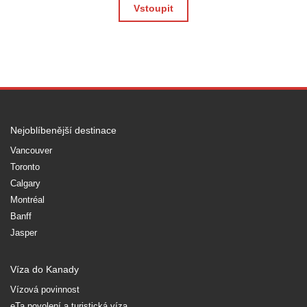
Vstoupit
Nejoblíbenější destinace
Vancouver
Toronto
Calgary
Montréal
Banff
Jasper
Víza do Kanady
Vízová povinnost
eTa povolení a turistická víza