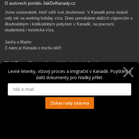
O autorech portálu JakDoKanady.cz
Jsme cestovatelé, kteří sdílí své zkušenosti. V Kanadě jsme strávili
celý rok na working holiday víza. Dnes pomáháme dalších zájemcům s
dlouhodobým i krátkodobým pobytem v Kanadě, na pracovní,
studentská i turistická víza.
Janča a Martin
S námi je Kanada o trochu blíž!
Rádi Ti pomůžeme s kanadským dobrodružstvím…
Levné letenky, vízový proces a imigrační v Kanadě. Pojištění a
další dokumenty pro hladký přílet.
Získat rady zdarma
Ochrana osobních údajů
© 2014 - 2025. Všechna práva vyhrazena.
Kontakt
|
Spolupráce
|
Obchodní podmínky
|
Ochrana osobních údajů