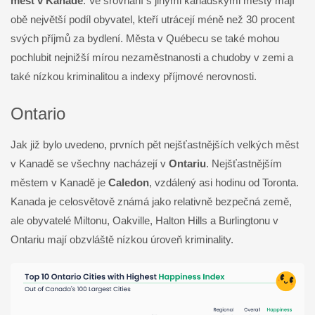
měst v Kanadě
. Ve srovnání s jinými kanadskými městy mají
obě největší podíl obyvatel, kteří utrácejí méně než 30 procent
svých příjmů za bydlení. Města v Québecu se také mohou
pochlubit nejnižší mírou nezaměstnanosti a chudoby v zemi a
také nízkou kriminalitou a indexy příjmové nerovnosti.
Ontario
Jak již bylo uvedeno, prvních pět nejšťastnějších velkých měst
v Kanadě se všechny nacházejí v
Ontariu
. Nejšťastnějším
městem v Kanadě je
Caledon
, vzdálený asi hodinu od Toronta.
Kanada je celosvětově známá jako relativně bezpečná země,
ale obyvatelé Miltonu, Oakville, Halton Hills a Burlingtonu v
Ontariu mají obzvláště nízkou úroveň kriminality.