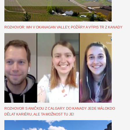
ROZHOVOR: WH V OKANAGAN VALLEY, POŽÁRY A VÝPIS TR Z KANADY
ROZHOVOR S ANIČKOU Z CALGARY: DO KANADY JEDE MÁLOKDO
DĚLAT KARIÉRU, ALE TA MOŽNOST TU JE!