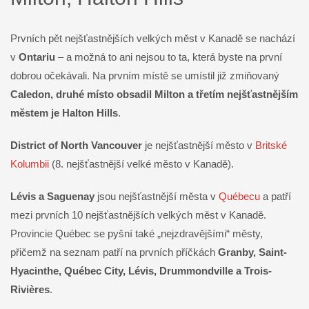
Prvních pět nejšťastnějších velkých měst v Kanadě se nachází
v
Ontariu
– a možná to ani nejsou to ta, která byste na první
dobrou očekávali. Na prvním místě se umístil již zmiňovaný
Caledon, druhé místo obsadil Milton a třetím nejšťastnějším
městem je Halton Hills
.
District of North Vancouver
je nejšťastnější město v
Britské
Kolumbii
(8. nejšťastnější velké město v Kanadě).
Lévis a Saguenay
jsou nejšťastnější města v
Québecu
a patří
mezi prvních 10 nejšťastnějších velkých měst v Kanadě.
Provincie Québec se pyšní také „nejzdravějšími“ městy,
přičemž na seznam patří na prvních příčkách
Granby, Saint-
Hyacinthe, Québec City, Lévis, Drummondville a Trois-
Rivières
.