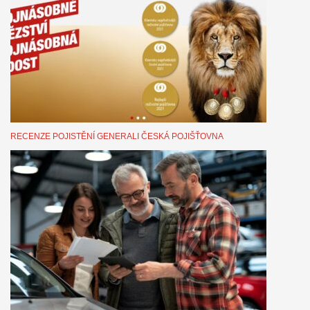
RECENZE POJISTĚNÍ GENERALI ČESKÁ POJIŠŤOVNA