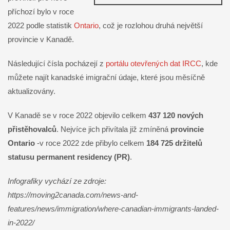
příchozí bylo v roce
2022 podle statistik
Ontario
, což je rozlohou druhá největší
provincie v Kanadě.
Následující čísla pocházejí z
portálu otevřených dat IRCC
, kde
můžete najít kanadské imigrační údaje, které jsou měsíčně
aktualizovány.
V Kanadě se v roce 2022 objevilo celkem
437 120 nových
přistěhovalců
. Nejvíce jich přivítala již zmíněná
provincie
Ontario
-v roce 2022 zde přibylo celkem
184 725 držitelů
statusu permanent residency (PR)
.
Infografiky vychází ze zdroje:
https://moving2canada.com/news-and-
features/news/immigration/where-canadian-immigrants-landed-
in-2022/