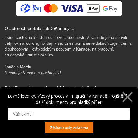
O autorech portálu JakDoKanady.cz
Jsme cestovatelé, kteří sdílí své zkušenosti. V Kanadě jsme strávili
celý rok na working holiday víza. Dnes pomáháme dalších zájemcům s
dlouhodobým i krátkodobým pobytem v Kanadě, na pracovní,
studentská i turistická víza.
Janča a Martin
S námi je Kanada o trochu blíž!
Rádi Ti pomůžeme s kanadským dobrodružstvím…
Levné letenky, vízový proces a imigrační v Kanadě. Pojištění a
další dokumenty pro hladký přílet.
Získat rady zdarma