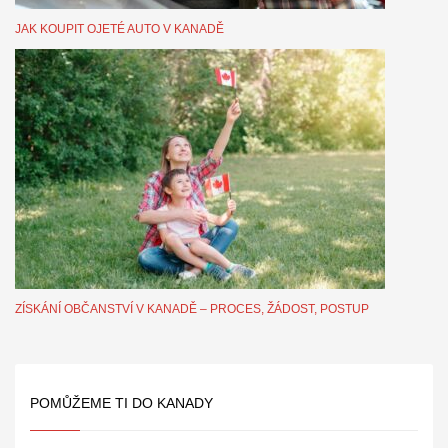
JAK KOUPIT OJETÉ AUTO V KANADĚ
ZÍSKÁNÍ OBČANSTVÍ V KANADĚ – PROCES, ŽÁDOST, POSTUP
POMŮŽEME TI DO KANADY