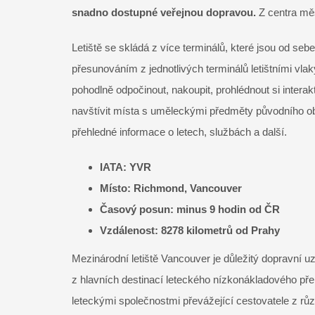
snadno dostupné veřejnou dopravou.
Z centra měs
Letiště se skládá z více terminálů, které jsou od se
přesunováním z jednotlivých terminálů letištními vlak
pohodlně odpočinout, nakoupit, prohlédnout si intera
navštívit místa s uměleckými předměty původního o
přehledné informace o letech, službách a další.
IATA: YVR
Místo: Richmond, Vancouver
Časový posun: minus 9 hodin od ČR
Vzdálenost: 8278 kilometrů od Prahy
Mezinárodní letiště Vancouver je důležitý dopravní u
z hlavních destinací leteckého nízkonákladového př
leteckými společnostmi převážející cestovatele z rů