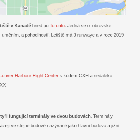
etiště v Kanadě
hned po
Torontu
. Jedná se o obrovské
m uměním, a pohodlností. Letiště má 3 runwaye a v roce 2019
couver Harbour Flight Center
s kódem CXH a nedaleko
YXX
čtyři fungující terminály ve dvou budovách
. Terminály
zejí ve stejné budově nazývané jako hlavní budova a jižní