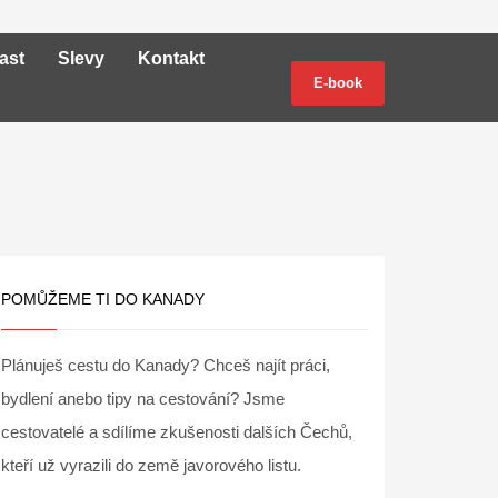
ast
Slevy
Kontakt
E-book
POMŮŽEME TI DO KANADY
Plánuješ cestu do Kanady? Chceš najít práci,
bydlení anebo tipy na cestování? Jsme
cestovatelé a sdílíme zkušenosti dalších Čechů,
kteří už vyrazili do země javorového listu.