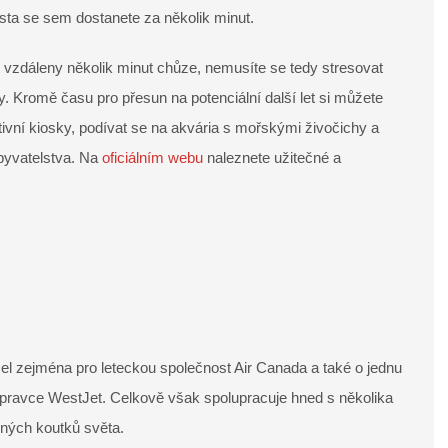
ta se sem dostanete za několik minut.
be vzdáleny několik minut chůze, nemusíte se tedy stresovat
y. Kromě času pro přesun na potenciální další let si můžete
ktivní kiosky, podívat se na akvária s mořskými živočichy a
byvatelstva. Na
oficiálním webu
naleznete užitečné a
zel zejména pro leteckou společnost Air Canada a také o jednu
epravce WestJet. Celkově však spolupracuje hned s několika
zných koutků světa.