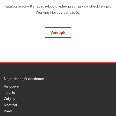
Katalog prací v Kanadě, e-book, video přednášky a checklisty pro
Working Holiday uchazeče.
Vstoupit
Nejoblíbenější destinace
Vancouver
Toronto
Calgary
Montréal
Banff