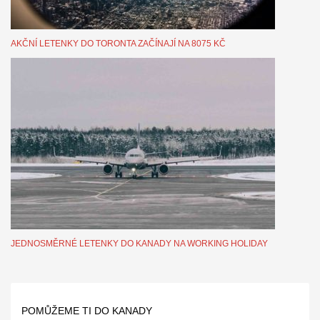
AKČNÍ LETENKY DO TORONTA ZAČÍNAJÍ NA 8075 KČ
JEDNOSMĚRNÉ LETENKY DO KANADY NA WORKING HOLIDAY
POMŮŽEME TI DO KANADY