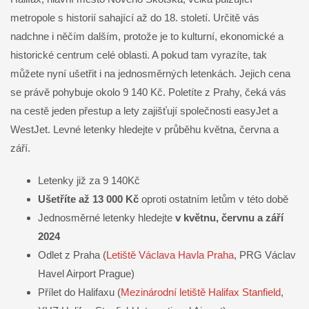
metropole s historií sahající až do 18. století. Určitě vás
nadchne i něčím dalším, protože je to kulturní, ekonomické a
historické centrum celé oblasti. A pokud tam vyrazíte, tak
můžete nyní ušetřit i na jednosměrných letenkách. Jejich cena
se právě pohybuje okolo 9 140 Kč. Poletíte z Prahy, čeká vás
na cestě jeden přestup a lety zajišťují společnosti easyJet a
WestJet. Levné letenky hledejte v průběhu května, června a
září.
Letenky již za 9 140Kč
Ušetříte až 13 000 Kč
oproti ostatním letům v této době
Jednosměrné letenky hledejte
v květnu, červnu a září
2024
Odlet z Praha (
Letiště Václava Havla Praha
, PRG Václav
Havel Airport Prague)
Přílet do Halifaxu (
Mezinárodní letiště Halifax Stanfield
,