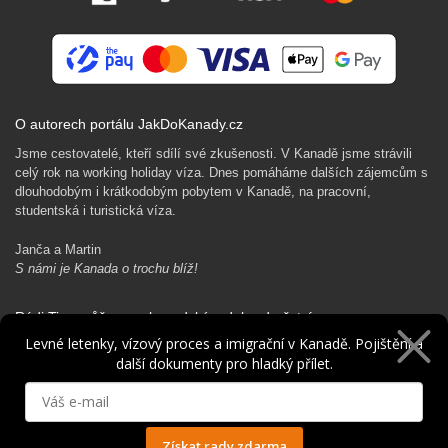
O autorech portálu JakDoKanady.cz
Jsme cestovatelé, kteří sdílí své zkušenosti. V Kanadě jsme strávili
celý rok na working holiday víza. Dnes pomáháme dalších zájemcům s
dlouhodobým i krátkodobým pobytem v Kanadě, na pracovní,
studentská i turistická víza.
Janča a Martin
S námi je Kanada o trochu blíž!
Rádi Ti pomůžeme s kanadským dobrodružstvím…
Levné letenky, vízový proces a imigrační v Kanadě. Pojištění a
další dokumenty pro hladký přílet.
Získat rady zdarma