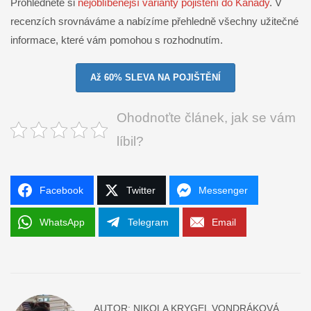
Prohlédněte si
nejoblíbenější varianty pojištění do Kanady
. V
recenzích srovnáváme a nabízíme přehledně všechny užitečné
informace, které vám pomohou s rozhodnutím.
Až 60% SLEVA NA POJIŠTĚNÍ
Ohodnoťte článek, jak se vám
líbil?
Facebook
Twitter
Messenger
WhatsApp
Telegram
Email
AUTOR:
NIKOLA KRYGEL VONDRÁKOVÁ