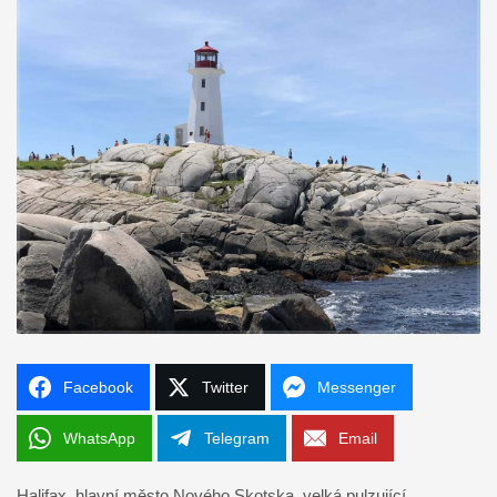
Facebook
Twitter
Messenger
WhatsApp
Telegram
Email
Halifax, hlavní město Nového Skotska, velká pulzující