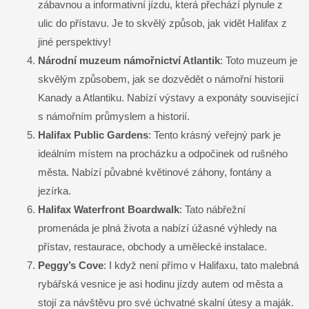
zábavnou a informativní jízdu, která přechází plynule z
ulic do přístavu. Je to skvělý způsob, jak vidět Halifax z
jiné perspektivy!
Národní muzeum námořnictví Atlantik
: Toto muzeum je
skvělým způsobem, jak se dozvědět o námořní historii
Kanady a Atlantiku. Nabízí výstavy a exponáty související
s námořním průmyslem a historií.
Halifax Public Gardens
: Tento krásný veřejný park je
ideálním místem na procházku a odpočinek od rušného
města. Nabízí půvabné květinové záhony, fontány a
jezírka.
Halifax Waterfront Boardwalk
: Tato nábřežní
promenáda je plná života a nabízí úžasné výhledy na
přístav, restaurace, obchody a umělecké instalace.
Peggy’s Cove
: I když není přímo v Halifaxu, tato malebná
rybářská vesnice je asi hodinu jízdy autem od města a
stojí za návštěvu pro své úchvatné skalní útesy a maják.