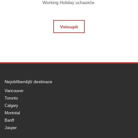
Working Holiday uchazeče.
Vstoupit
Nejoblíbenější destinace
Vancouver
Toronto
Calgary
Montréal
Banff
Jasper