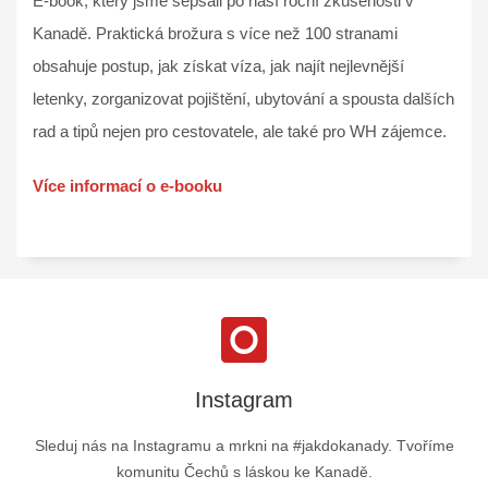
E-book, který jsme sepsali po naší roční zkušenosti v
Kanadě. Praktická brožura s více než 100 stranami
obsahuje postup, jak získat víza, jak najít nejlevnější
letenky, zorganizovat pojištění, ubytování a spousta dalších
rad a tipů nejen pro cestovatele, ale také pro WH zájemce.
Více informací o e-booku
Instagram
Sleduj nás na Instagramu a mrkni na #jakdokanady. Tvoříme
komunitu Čechů s láskou ke Kanadě.