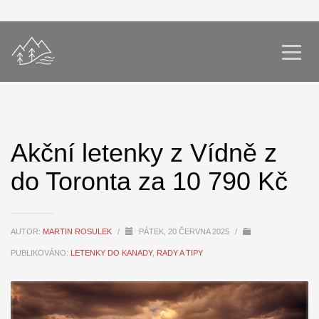
Akční letenky z Vídně z
do Toronta za 10 790 Kč
AUTOR:
MARTIN ROSULEK
/
PÁTEK, 20 ČERVNA 2025
/
PUBLIKOVÁNO:
LETENKY DO KANADY
,
RADY A TIPY