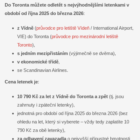
Do Toronta můžete odletět s nejvýhodnějšími letenkami v
období od října 2025 do března 2026
:
z Vídně
(
průvodce pro letiště Vídeň
/ International Airport,
VIE) do Toronta (
průvodce pro mezinárodní letiště
Toronto
),
s jedním mezipřistáním
(výjimečně se dvěma),
v ekonomické třídě
,
se Scandinavian Airlines.
Cena letenek
je
:
10 790 Kč za let z Vídně do Toronta a zpět
(tj. jsou
zahrnuty i zpáteční letenky),
jednotná pro období od října 2025 do března 2026 (bez
ohledu na let, který si vyberete – vždy tedy zaplatíte 10
790 Kč za obě letenky),
za odbavení zavazadla
o nejvyšší přípustné hmotnosti