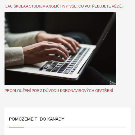
ILAC ŠKOLA A STUDIUM ANGLIČTINY: VŠE, CO POTŘEBUJETE VĚDĚT
PRODLOUŽENÍ POE Z DŮVODU KORONAVIROVÝCH OPATŘENÍ
POMŮŽEME TI DO KANADY