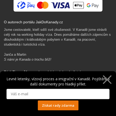
O autorech portálu JakDoKanady.cz
Jsme cestovatelé, kteří sdílí své zkušenosti. V Kanadě jsme strávili
celý rok na working holiday víza. Dnes pomáháme dalších zájemcům s
dlouhodobým i krátkodobým pobytem v Kanadě, na pracovní,
studentská i turistická víza.
Janča a Martin
S námi je Kanada o trochu blíž!
Rádi Ti pomůžeme s kanadským dobrodružstvím…
Levné letenky, vízový proces a imigrační v Kanadě. Pojištění a
další dokumenty pro hladký přílet.
Získat rady zdarma