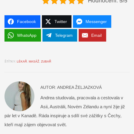
Hodnocení: 5/5
Facebook
Twitter
Messenger
WhatsApp
Telegram
Email
ŠTÍTKY:
LÉKAŘ
,
MASÁŽ
,
ZUBAŘ
AUTOR:
ANDREA ŽELJAZKOVÁ
Andrea studovala, pracovala a cestovala v
Asii, Austrálii, Novém Zélandu a nyní žije již
pár let v Kanadě. Ráda inspiruje a sdílí své zážitky s Čechy,
kteří mají zájem objevovat svět.