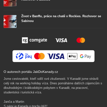
Život v Banffu, práce na chatě v Rockies. Rozhovor se
Sabinou
O autorech portálu JakDoKanady.cz
Jsme cestovatelé, kteří sdílí své zkušenosti. V Kanadě jsme strávili
celý rok na working holiday víza. Dnes pomáháme dalších zájemcům s
dlouhodobým i krátkodobým pobytem v Kanadě, na pracovní,
studentská i turistická víza.
Janča a Martin
S námi je Kanada o trochu blíž!