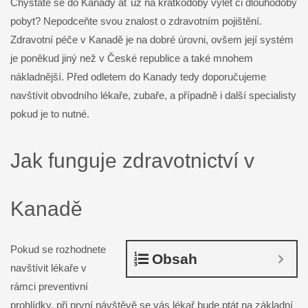
Chystáte se do Kanady ať už na krátkodobý výlet či dlouhodobý
pobyt? Nepodceňte svou znalost o zdravotním pojištění.
Zdravotní péče v Kanadě je na dobré úrovni, ovšem její systém
je poněkud jiný než v České republice a také mnohem
nákladnější. Před odletem do Kanady tedy doporučujeme
navštívit obvodního lékaře, zubaře, a případně i další specialisty
pokud je to nutné.
Jak funguje zdravotnictví v
Kanadě
Pokud se rozhodnete
Obsah
navštívit lékaře v
rámci preventivní
prohlídky, při první návštěvě se vás lékař bude ptát na základní