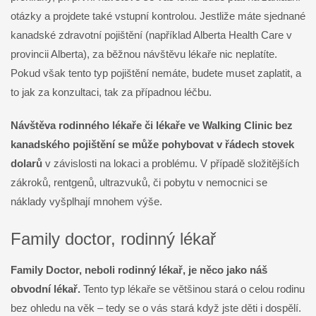
otázky a projdete také vstupní kontrolou. Jestliže máte sjednané
kanadské zdravotní pojištění (například Alberta Health Care v
provincii Alberta), za běžnou návštěvu lékaře nic neplatíte.
Pokud však tento typ pojištění nemáte, budete muset zaplatit, a
to jak za konzultaci, tak za případnou léčbu.
Návštěva rodinného lékaře či lékaře ve Walking Clinic bez
kanadského pojištění se může pohybovat v řádech stovek
dolarů
v závislosti na lokaci a problému. V případě složitějších
zákroků, rentgenů, ultrazvuků, či pobytu v nemocnici se
náklady vyšplhají mnohem výše.
Family doctor, rodinný lékař
Family Doctor, neboli rodinný lékař, je něco jako náš
obvodní lékař.
Tento typ lékaře se většinou stará o celou rodinu
bez ohledu na věk – tedy se o vás stará když jste děti i dospělí.