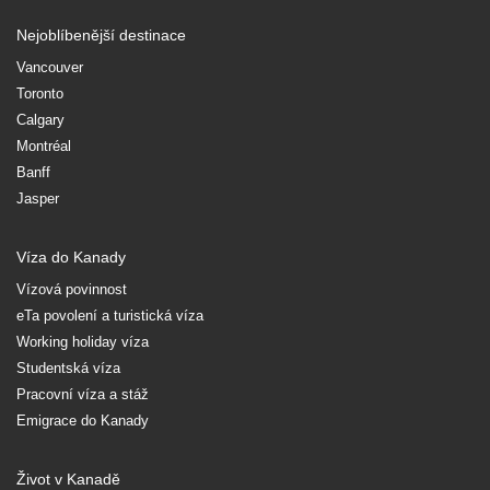
Nejoblíbenější destinace
Vancouver
Toronto
Calgary
Montréal
Banff
Jasper
Víza do Kanady
Vízová povinnost
eTa povolení a turistická víza
Working holiday víza
Studentská víza
Pracovní víza a stáž
Emigrace do Kanady
Život v Kanadě