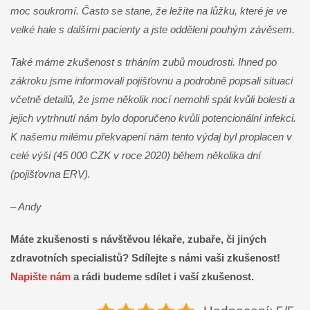
moc soukromí. Často se stane, že ležíte na lůžku, které je ve
velké hale s dalšími pacienty a jste odděleni pouhým závěsem.
Také máme zkušenost s trháním zubů moudrosti. Ihned po
zákroku jsme informovali pojišťovnu a podrobně popsali situaci
včetně detailů, že jsme několik nocí nemohli spát kvůli bolesti a
jejich vytrhnutí nám bylo doporučeno kvůli potencionální infekci.
K našemu milému překvapení nám tento výdaj byl proplacen v
celé výši (45 000 CZK v roce 2020) během několika dní
(pojišťovna ERV).
– Andy
Máte zkušenosti s návštěvou lékaře, zubaře, či jiných
zdravotních specialistů? Sdílejte s námi vaši zkušenost!
Napište nám
a rádi budeme sdílet i vaší zkušenost.