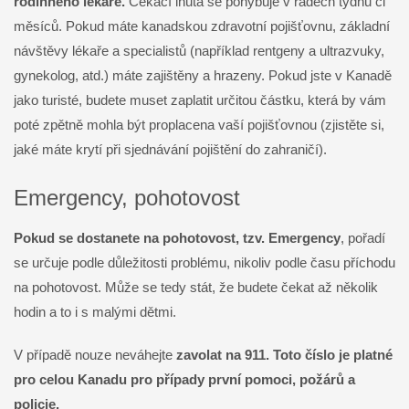
rodinného lékaře.
Čekací lhůta se pohybuje v řádech týdnů či
měsíců. Pokud máte kanadskou zdravotní pojišťovnu, základní
návštěvy lékaře a specialistů (například rentgeny a ultrazvuky,
gynekolog, atd.) máte zajištěny a hrazeny. Pokud jste v Kanadě
jako turisté, budete muset zaplatit určitou částku, která by vám
poté zpětně mohla být proplacena vaší pojišťovnou (zjistěte si,
jaké máte krytí při sjednávání pojištění do zahraničí).
Emergency, pohotovost
Pokud se dostanete na pohotovost, tzv. Emergency
, pořadí
se určuje podle důležitosti problému, nikoliv podle času příchodu
na pohotovost. Může se tedy stát, že budete čekat až několik
hodin a to i s malými dětmi.
V případě nouze neváhejte
zavolat na 911. Toto číslo je platné
pro celou Kanadu pro případy první pomoci, požárů a
policie.