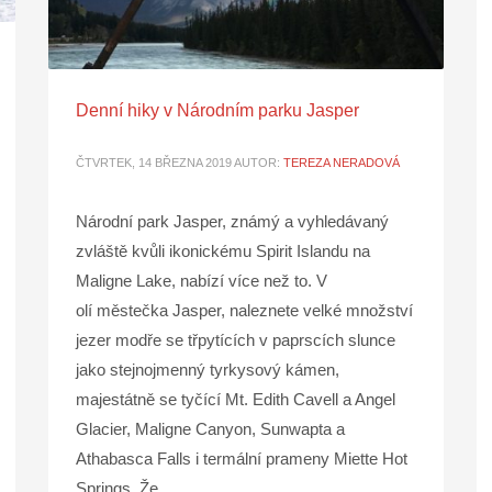
Denní hiky v Národním parku Jasper
ČTVRTEK, 14 BŘEZNA 2019
AUTOR:
TEREZA NERADOVÁ
Národní park Jasper, známý a vyhledávaný
zvláště kvůli ikonickému Spirit Islandu na
Maligne Lake, nabízí více než to. V
olí městečka Jasper, naleznete velké množství
jezer modře se třpytících v paprscích slunce
jako stejnojmenný tyrkysový kámen,
majestátně se tyčící Mt. Edith Cavell a Angel
Glacier, Maligne Canyon, Sunwapta a
Athabasca Falls i termální prameny Miette Hot
Springs. Že