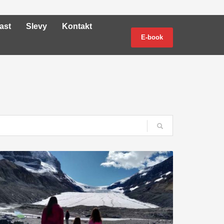
ast
Slevy
Kontakt
E-book