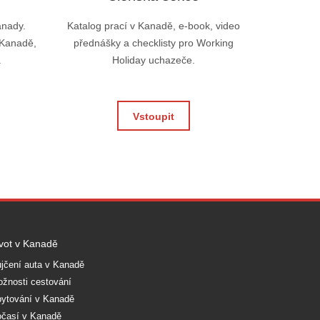
anady.
Katalog prací v Kanadě, e-book, video
 Kanadě,
přednášky a checklisty pro Working
.
Holiday uchazeče.
Vstoupit
vot v Kanadě
jčení auta v Kanadě
žnosti cestování
ytování v Kanadě
časí v Kanadě