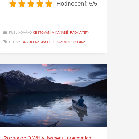
Hodnocení: 5/5
PUBLIKOVÁNO
CESTOVÁNÍ V KANADĚ
,
RADY A TIPY
ŠTÍTKY:
DOVOLENÁ
,
JASPER
,
ROADTRIP
,
RODINA
Rozhovor: O WH v Jasperu i pracovních