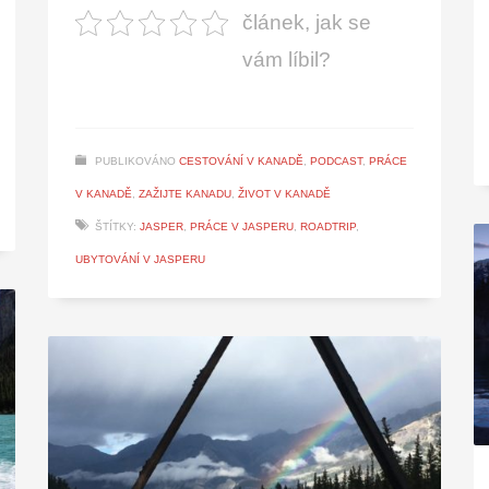
článek, jak se
vám líbil?
PUBLIKOVÁNO
CESTOVÁNÍ V KANADĚ
,
PODCAST
,
PRÁCE
V KANADĚ
,
ZAŽIJTE KANADU
,
ŽIVOT V KANADĚ
ŠTÍTKY:
JASPER
,
PRÁCE V JASPERU
,
ROADTRIP
,
UBYTOVÁNÍ V JASPERU