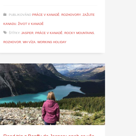
PUBLIKOVÁNO
PRÁCE V KANADĚ
,
ROZHOVORY
,
ZAŽIJTE
KANADU
,
ŽIVOT V KANADĚ
ŠTÍTKY:
JASPER
,
PRÁCE V KANADĚ
,
ROCKY MOUNTAINS
,
ROZHOVOR
,
WH VÍZA
,
WORKING HOLIDAY