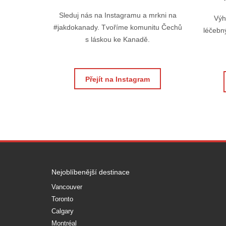
Sleduj nás na Instagramu a mrkni na
Výh
#jakdokanady. Tvoříme komunitu Čechů
léčebný
s láskou ke Kanadě.
Přejít na Instagram
Nejoblíbenější destinace
Vancouver
Toronto
Calgary
Montréal