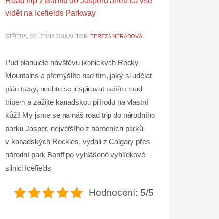
Road trip z Banffu do Jasperu aneb co vše
vidět na Icefields Parkway
STŘEDA, 02 LEDNA 2019
AUTOR:
TEREZA NERADOVÁ
Pud plánujete návštěvu ikonických Rocky
Mountains a přemýšlíte nad tím, jaký si udělat
plán trasy, nechte se inspirovat naším road
tripem a zažijte kanadskou přírodu na vlastní
kůži! My jsme se na náš road trip do národního
parku Jasper, největšího z národních parků
v kanadských Rockies, vydali z Calgary přes
národní park Banff po vyhlášené vyhlídkové
silnici Icefields
Hodnocení: 5/5