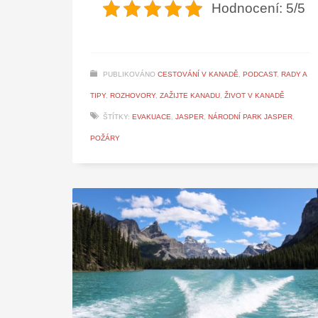
Hodnocení: 5/5
PUBLIKOVÁNO
CESTOVÁNÍ V KANADĚ
,
PODCAST
,
RADY A
TIPY
,
ROZHOVORY
,
ZAŽIJTE KANADU
,
ŽIVOT V KANADĚ
ŠTÍTKY:
EVAKUACE
,
JASPER
,
NÁRODNÍ PARK JASPER
,
POŽÁRY