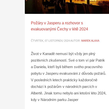
Požáry v Jasperu a rozhovor s
evakuovanými Čechy v létě 2024
ČTVRTEK, 07 LISTOPADU 2024
AUTOR:
MAREK ALAXA
Život v Kanadě nemusí být vždy jen plný
pozitivních zkušeností. Své o tom ví pár Patrik
a Daniela, kteří byli během svého pracovního
pobytu v Jasperu evakuováni z důvodu požárů.
V posledních letech prakticky každoročně
dochází k požárům v národních parcích v
Albertě. Jinak tomu nebylo ani letošní léto 2024,
kdy v Národním parku Jasper