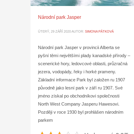
Národní park Jasper
ÚTERÝ, 29 ZÁŘÍ 2020
AUTOR:
SIMONA PÁTKOVÁ
Národní park Jasper v provincii Alberta se
pyšní těmi největšími plady kanadské přírody –
scenerické hory, ledovcové oblasti, průzračná
jezera, vodopády, řeky i horké prameny.
Základní informace Park byl založen ru 1907
původně jako lesní park v září ru 1907. Své
jméno získal po obchodníkovi společnosti
North West Company Jasperu Hawesovi.
Později v roce 1930 byl prohlášen národním
parkem