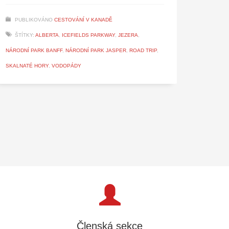
PUBLIKOVÁNO
CESTOVÁNÍ V KANADĚ
ŠTÍTKY:
ALBERTA
,
ICEFIELDS PARKWAY
,
JEZERA
,
NÁRODNÍ PARK BANFF
,
NÁRODNÍ PARK JASPER
,
ROAD TRIP
,
SKALNATÉ HORY
,
VODOPÁDY
Členská sekce