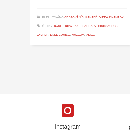
PUBLIKOVÁNO
CESTOVÁNÍ V KANADĚ
,
VIDEA Z KANADY
ŠTÍTKY:
BANFF
,
BOW LAKE
,
CALGARY
,
DINOSAURUS
,
JASPER
,
LAKE LOUISE
,
MUZEUM
,
VIDEO
Instagram