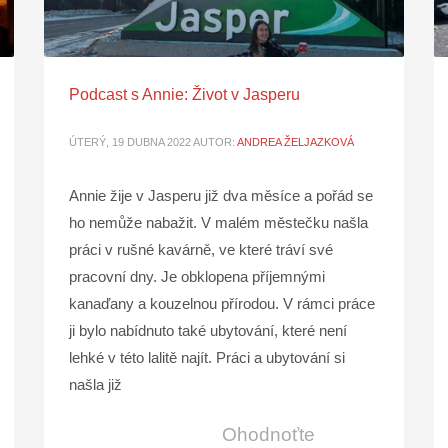
Podcast s Annie: Život v Jasperu
ÚTERÝ, 19 DUBNA 2022
AUTOR:
ANDREA ŽELJAZKOVÁ
Annie žije v Jasperu již dva měsíce a pořád se
ho nemůže nabažit. V malém městečku našla
práci v rušné kavárně, ve které tráví své
pracovní dny. Je obklopena příjemnými
kanaďany a kouzelnou přírodou. V rámci práce
ji bylo nabídnuto také ubytování, které není
lehké v této lalitě najít. Práci a ubytování si
našla již
Ohodnoťte