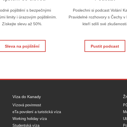
odné pojištění s bezpečnými
Poslechni si podcast Volání K
mi limity i úrazovým pojištěním.
Pravidelné rozhovory s Čechy v
Získejte slevu až 50%.
kteří sdílí své zkušenosti
Sleva na pojištění
Pustit podcast
Víza do Kanady
Ži
Vízová povinnost
Pů
eTa povolení a turistická víza
Mo
Working holiday víza
Ub
Studentská víza
Po