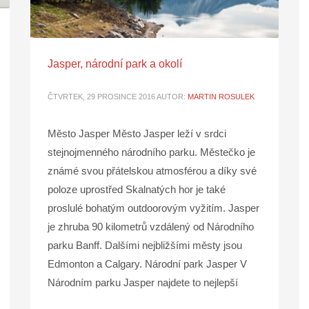
Jasper, národní park a okolí
ČTVRTEK, 29 PROSINCE 2016
AUTOR:
MARTIN ROSULEK
Město Jasper Město Jasper leží v srdci
stejnojmenného národního parku. Městečko je
známé svou přátelskou atmosférou a díky své
poloze uprostřed Skalnatých hor je také
proslulé bohatým outdoorovým vyžitím. Jasper
je zhruba 90 kilometrů vzdálený od Národního
parku Banff. Dalšími nejbližšími městy jsou
Edmonton a Calgary. Národní park Jasper V
Národním parku Jasper najdete to nejlepší