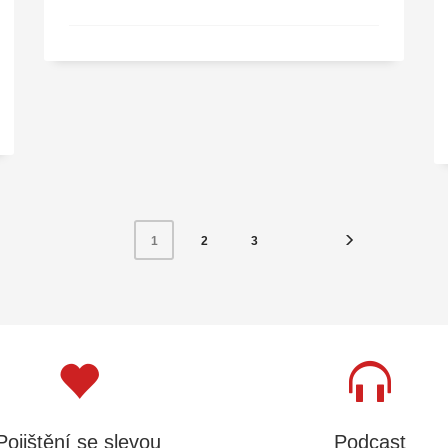
2
3
1
Pojištění se slevou
Podcast