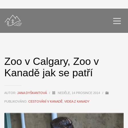
Zoo v Calgary, Zoo v
Kanadě jak se patří
AUTOR:
JANA DYŠKANTOVÁ
/
NEDĚLE, 14 PROSINCE 2014
/
PUBLIKOVÁNO:
CESTOVÁNÍ V KANADĚ
,
VIDEA Z KANADY