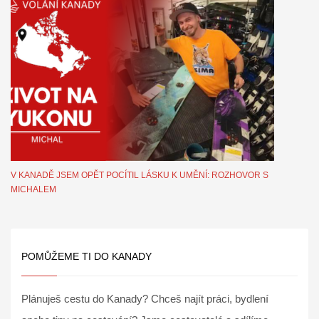
V KANADĚ JSEM OPĚT POCÍTIL LÁSKU K UMĚNÍ: ROZHOVOR S
MICHALEM
POMŮŽEME TI DO KANADY
Plánuješ cestu do Kanady? Chceš najít práci, bydlení