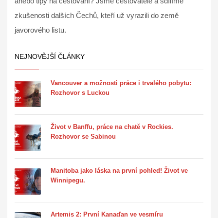
anebo tipy na cestování? Jsme cestovatelé a sdílíme
zkušenosti dalších Čechů, kteří už vyrazili do země
javorového listu.
NEJNOVĚJŠÍ ČLÁNKY
Vancouver a možnosti práce i trvalého pobytu:
Rozhovor s Luckou
Život v Banffu, práce na chatě v Rockies.
Rozhovor se Sabinou
Manitoba jako láska na první pohled! Život ve
Winnipegu.
Artemis 2: První Kanaďan ve vesmíru