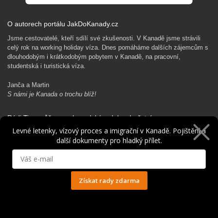
O autorech portálu JakDoKanady.cz
Jsme cestovatelé, kteří sdílí své zkušenosti. V Kanadě jsme strávili
celý rok na working holiday víza. Dnes pomáháme dalších zájemcům s
dlouhodobým i krátkodobým pobytem v Kanadě, na pracovní,
studentská i turistická víza.
Janča a Martin
S námi je Kanada o trochu blíž!
Rádi Ti pomůžeme s kanadským dobrodružstvím…
Levné letenky, vízový proces a imigrační v Kanadě. Pojištění a
další dokumenty pro hladký přílet.
Získat rady zdarma
Ochrana osobních údajů
© 2014 - 2025. Všechna práva vyhrazena.
Kontakt
|
Spolupráce
|