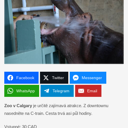
Facebook
Twitter
Messenger
WhatsApp
Telegram
Email
Zoo v Calgary
je určitě zajímavá atrakce. Z downtownu
nasedněte na C-train. Cesta trvá asi půl hodiny.
Vstupné: 30 CAD