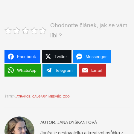
Ohodnoťte článek, jak se vám
líbil?
Facebook
Twitter
Messenger
WhatsApp
Telegram
Email
ŠTÍTKY:
ATRAKCE
,
CALGARY
,
MEDVĚD
,
ZOO
AUTOR:
JANA DYŠKANTOVÁ
Janča je cestovatelka a kreativní osůbka z