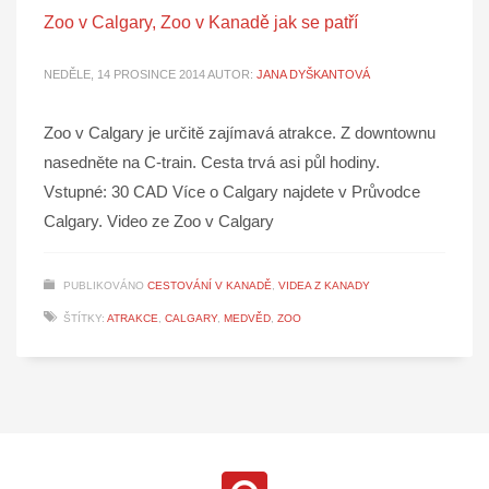
Zoo v Calgary, Zoo v Kanadě jak se patří
NEDĚLE, 14 PROSINCE 2014
AUTOR:
JANA DYŠKANTOVÁ
Zoo v Calgary je určitě zajímavá atrakce. Z downtownu
nasedněte na C-train. Cesta trvá asi půl hodiny.
Vstupné: 30 CAD Více o Calgary najdete v Průvodce
Calgary. Video ze Zoo v Calgary
PUBLIKOVÁNO
CESTOVÁNÍ V KANADĚ
,
VIDEA Z KANADY
ŠTÍTKY:
ATRAKCE
,
CALGARY
,
MEDVĚD
,
ZOO