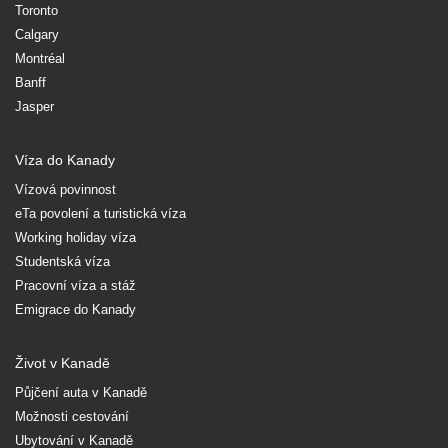
Toronto
Calgary
Montréal
Banff
Jasper
Víza do Kanady
Vízová povinnost
eTa povolení a turistická víza
Working holiday víza
Studentská víza
Pracovní víza a stáž
Emigrace do Kanady
Život v Kanadě
Půjčení auta v Kanadě
Možnosti cestování
Ubytování v Kanadě