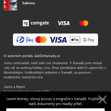
Sabinou
O autorech portálu JakDoKanady.cz
Jsme cestovatelé, kteří sdílí své zkušenosti. V Kanadě jsme strávili
celý rok na working holiday víza. Dnes pomáháme dalších zájemcům s
dlouhodobým i krátkodobým pobytem v Kanadě, na pracovní,
studentská i turistická víza.
Janča a Martin
S námi je Kanada o trochu blíž!
Levné letenky, vízový proces a imigrační v Kanadě. Pojištění a
další dokumenty pro hladký přílet.
Rádi Ti pomůžeme s kanadským dobrodružstvím…