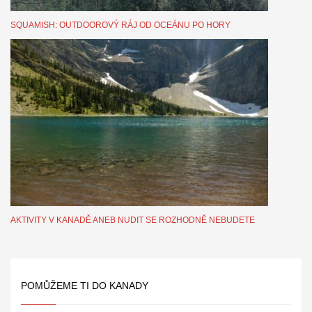
SQUAMISH: OUTDOOROVÝ RÁJ OD OCEÁNU PO HORY
AKTIVITY V KANADĚ ANEB NUDIT SE ROZHODNĚ NEBUDETE
POMŮŽEME TI DO KANADY