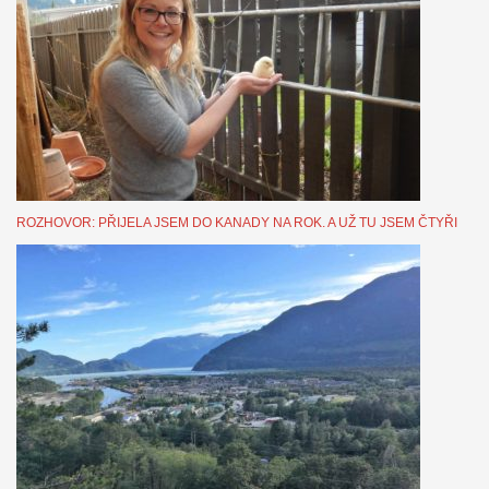
ROZHOVOR: PŘIJELA JSEM DO KANADY NA ROK. A UŽ TU JSEM ČTYŘI