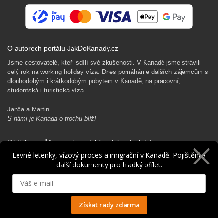
O autorech portálu JakDoKanady.cz
Jsme cestovatelé, kteří sdílí své zkušenosti. V Kanadě jsme strávili
celý rok na working holiday víza. Dnes pomáháme dalších zájemcům s
dlouhodobým i krátkodobým pobytem v Kanadě, na pracovní,
studentská i turistická víza.
Janča a Martin
S námi je Kanada o trochu blíž!
Rádi Ti pomůžeme s kanadským dobrodružstvím…
Levné letenky, vízový proces a imigrační v Kanadě. Pojištění a
další dokumenty pro hladký přílet.
Získat rady zdarma