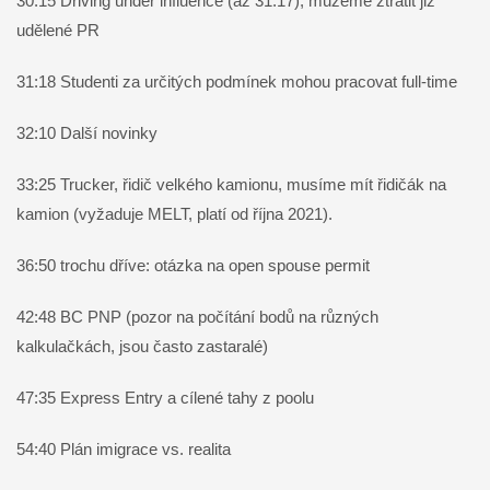
30:15 Driving under influence (až 31:17), můžeme ztratit již
udělené PR
31:18 Studenti za určitých podmínek mohou pracovat full-time
32:10 Další novinky
33:25 Trucker, řidič velkého kamionu, musíme mít řidičák na
kamion (vyžaduje MELT, platí od října 2021).
36:50 trochu dříve: otázka na open spouse permit
42:48 BC PNP (pozor na počítání bodů na různých
kalkulačkách, jsou často zastaralé)
47:35 Express Entry a cílené tahy z poolu
54:40 Plán imigrace vs. realita