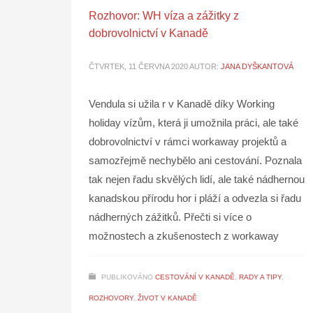
Rozhovor: WH víza a zážitky z
dobrovolnictví v Kanadě
ČTVRTEK, 11 ČERVNA 2020
AUTOR:
JANA DYŠKANTOVÁ
Vendula si užila r v Kanadě díky Working
holiday vízům, která ji umožnila práci, ale také
dobrovolnictví v rámci workaway projektů a
samozřejmě nechybělo ani cestování. Poznala
tak nejen řadu skvělých lidí, ale také nádhernou
kanadskou přírodu hor i pláží a odvezla si řadu
nádherných zážitků. Přečti si více o
možnostech a zkušenostech z workaway
PUBLIKOVÁNO
CESTOVÁNÍ V KANADĚ
,
RADY A TIPY
,
ROZHOVORY
,
ŽIVOT V KANADĚ