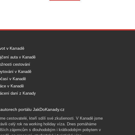
vot v Kanadě
jčení auta v Kanadě
žnosti cestování
ytování v Kanadě
časí v Kanadě
áce v Kanadě
ácení daní z Kanady
autorech portálu JakDoKanady.cz
me cestovatelé, kteří sdílí své zkušenosti. V Kanadě jsme
rávili celý rok na working holiday víza. Dnes pomáháme
lších zájemcům s dlouhodobým i krátkodobým pobytem v