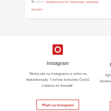
ŠTÍTKY:
DOBROVOLNICTVÍ
,
WORKAWAY
,
WORKING
HOLIDAY
Instagram
Sleduj nás na Instagramu a mrkni na
Výh
#jakdokanady. Tvoříme komunitu Čechů
léčebný
s láskou ke Kanadě.
Přejít na Instagram