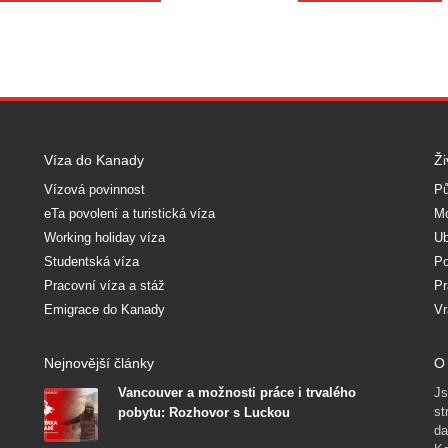
Víza do Kanady
Ži
Vízová povinnost
Pů
eTa povolení a turistická víza
Mo
Working holiday víza
Ub
Studentská víza
Po
Pracovní víza a stáž
Pr
Emigrace do Kanady
Vr
Nejnovější články
O 
Vancouver a možnosti práce i trvalého
Js
st
pobytu: Rozhovor s Luckou
da