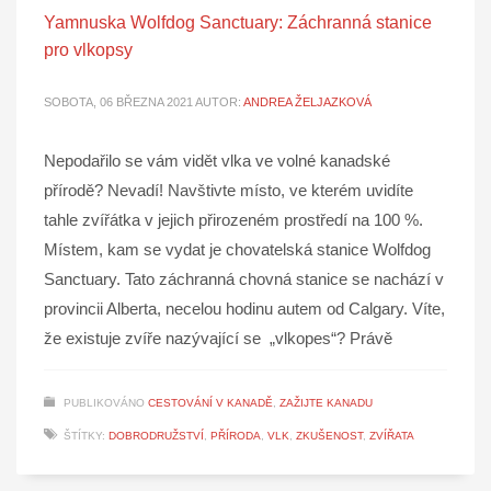
Yamnuska Wolfdog Sanctuary: Záchranná stanice
pro vlkopsy
SOBOTA, 06 BŘEZNA 2021
AUTOR:
ANDREA ŽELJAZKOVÁ
Nepodařilo se vám vidět vlka ve volné kanadské
přírodě? Nevadí! Navštivte místo, ve kterém uvidíte
tahle zvířátka v jejich přirozeném prostředí na 100 %.
Místem, kam se vydat je chovatelská stanice Wolfdog
Sanctuary. Tato záchranná chovná stanice se nachází v
provincii Alberta, necelou hodinu autem od Calgary. Víte,
že existuje zvíře nazývající se „vlkopes“? Právě
PUBLIKOVÁNO
CESTOVÁNÍ V KANADĚ
,
ZAŽIJTE KANADU
ŠTÍTKY:
DOBRODRUŽSTVÍ
,
PŘÍRODA
,
VLK
,
ZKUŠENOST
,
ZVÍŘATA