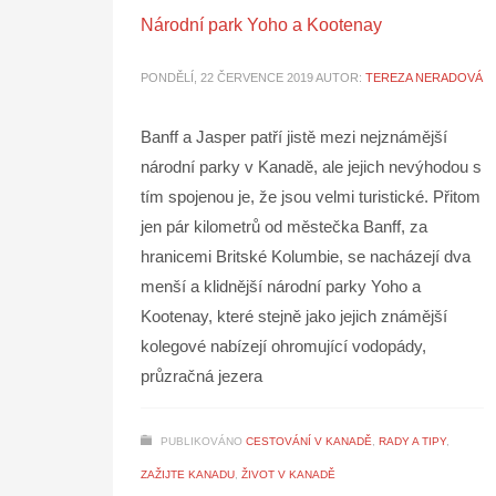
Národní park Yoho a Kootenay
PONDĚLÍ, 22 ČERVENCE 2019
AUTOR:
TEREZA NERADOVÁ
Banff a Jasper patří jistě mezi nejznámější
národní parky v Kanadě, ale jejich nevýhodou s
tím spojenou je, že jsou velmi turistické. Přitom
jen pár kilometrů od městečka Banff, za
hranicemi Britské Kolumbie, se nacházejí dva
menší a klidnější národní parky Yoho a
Kootenay, které stejně jako jejich známější
kolegové nabízejí ohromující vodopády,
průzračná jezera
PUBLIKOVÁNO
CESTOVÁNÍ V KANADĚ
,
RADY A TIPY
,
ZAŽIJTE KANADU
,
ŽIVOT V KANADĚ