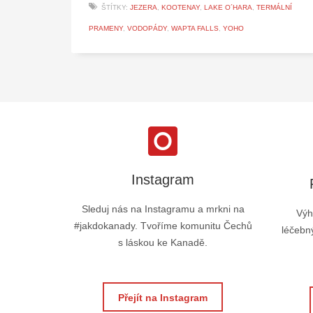
ŠTÍTKY:
JEZERA
,
KOOTENAY
,
LAKE O´HARA
,
TERMÁLNÍ
PRAMENY
,
VODOPÁDY
,
WAPTA FALLS
,
YOHO
Instagram
Sleduj nás na Instagramu a mrkni na
Výh
#jakdokanady. Tvoříme komunitu Čechů
léčebný
s láskou ke Kanadě.
Přejít na Instagram