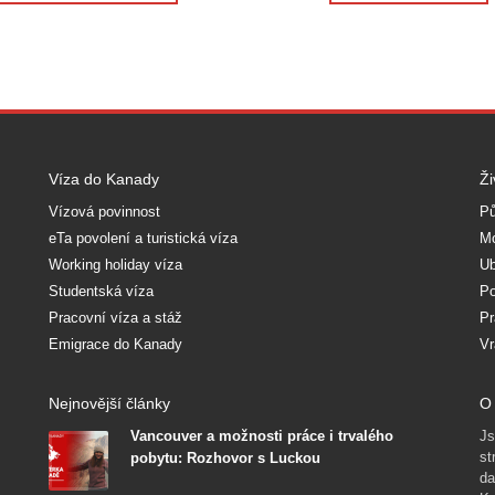
Víza do Kanady
Ži
Vízová povinnost
Pů
eTa povolení a turistická víza
Mo
Working holiday víza
Ub
Studentská víza
Po
Pracovní víza a stáž
Pr
Emigrace do Kanady
Vr
Nejnovější články
O 
Vancouver a možnosti práce i trvalého
Js
st
pobytu: Rozhovor s Luckou
da