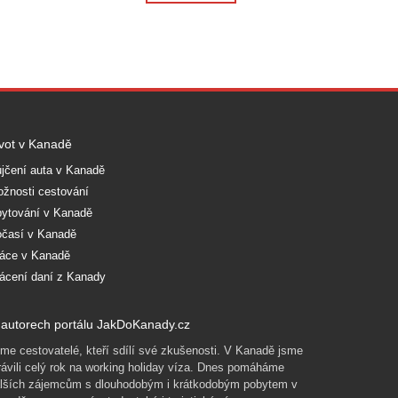
vot v Kanadě
jčení auta v Kanadě
žnosti cestování
ytování v Kanadě
časí v Kanadě
áce v Kanadě
ácení daní z Kanady
autorech portálu JakDoKanady.cz
me cestovatelé, kteří sdílí své zkušenosti. V Kanadě jsme
rávili celý rok na working holiday víza. Dnes pomáháme
lších zájemcům s dlouhodobým i krátkodobým pobytem v