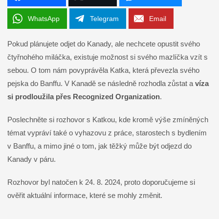
WhatsApp
Telegram
Email
Pokud plánujete odjet do Kanady, ale nechcete opustit svého
čtyřnohého miláčka, existuje možnost si svého mazlíčka vzít s
sebou. O tom nám povyprávěla Katka, která převezla svého
pejska do Banffu. V Kanadě se následně rozhodla zůstat a
víza
si prodloužila přes Recognized Organization
.
Poslechněte si rozhovor s Katkou, kde kromě výše zmíněných
témat vypráví také o vyhazovu z práce, starostech s bydlením
v Banffu, a mimo jiné o tom, jak těžký může být odjezd do
Kanady v páru.
Rozhovor byl natočen k 24. 8. 2024, proto doporučujeme si
ověřit aktuální informace, které se mohly změnit.