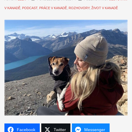
V KANADĚ
,
PODCAST
,
PRÁCE V KANADĚ
,
ROZHOVORY
,
ŽIVOT V KANADĚ
Facebook
Twitter
Messenger