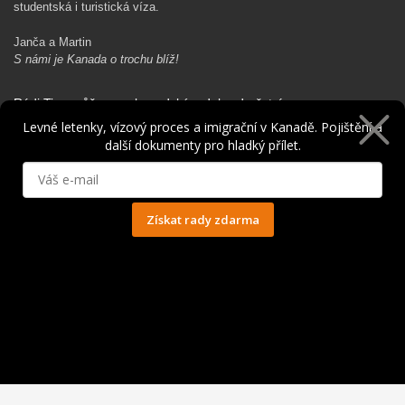
studentská i turistická víza.
Janča a Martin
S námi je Kanada o trochu blíž!
Rádi Ti pomůžeme s kanadským dobrodružstvím…
Levné letenky, vízový proces a imigrační v Kanadě. Pojištění a
další dokumenty pro hladký přílet.
Získat rady zdarma
Ochrana osobních údajů
© 2014 - 2025. Všechna práva vyhrazena.
Kontakt
|
Spolupráce
|
Obchodní podmínky
|
Ochrana osobních údajů