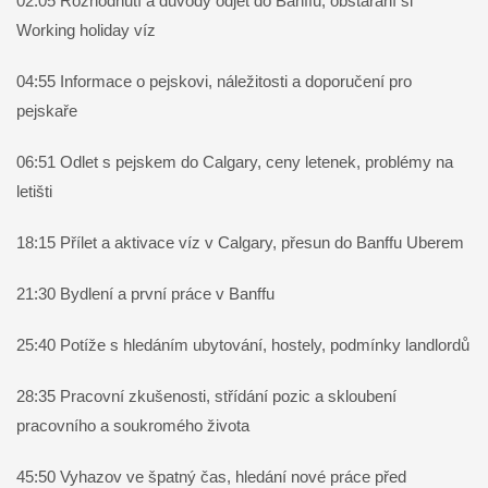
02:05 Rozhodnutí a důvody odjet do Banffu, obstarání si
Working holiday víz
04:55 Informace o pejskovi, náležitosti a doporučení pro
pejskaře
06:51 Odlet s pejskem do Calgary, ceny letenek, problémy na
letišti
18:15 Přílet a aktivace víz v Calgary, přesun do Banffu Uberem
21:30 Bydlení a první práce v Banffu
25:40 Potíže s hledáním ubytování, hostely, podmínky landlordů
28:35 Pracovní zkušenosti, střídání pozic a skloubení
pracovního a soukromého života
45:50 Vyhazov ve špatný čas, hledání nové práce před