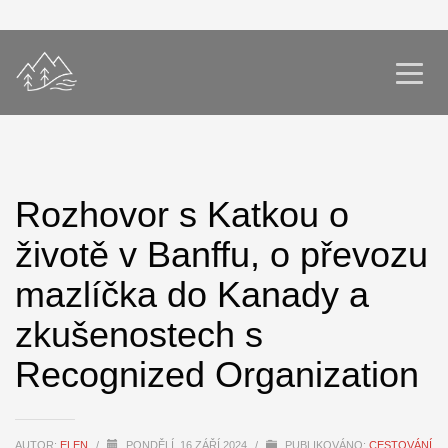
Rozhovor s Katkou o
životě v Banffu, o převozu
mazlíčka do Kanady a
zkušenostech s
Recognized Organization
AUTOR:
ELEN
/
PONDĚLÍ, 16 ZÁŘÍ 2024
/
PUBLIKOVÁNO:
CESTOVÁNÍ