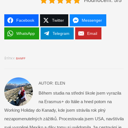
Hodnocení: 5/5
Facebook
Twitter
Messenger
WhatsApp
Telegram
Email
ŠTÍTKY:
BANFF
AUTOR:
ELEN
Během studia na střední škole jsem vyrazila
na Erasmus+ do Itálie a hned potom na
Working Holiday do Kanady, kde jsem strávila rok plný
nezapomenutelných zážitků. Procestovala jsem USA, navštívila
své vysněné Mexiko a díky tomu si uvědomila, že cestování je