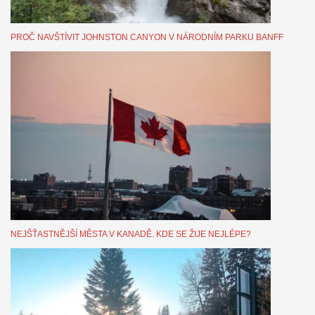
PROČ NAVŠTÍVIT JOHNSTON CANYON V NÁRODNÍM PARKU BANFF
NEJŠŤASTNĚJŠÍ MĚSTA V KANADĚ. KDE SE ŽIJE NEJLÉPE?