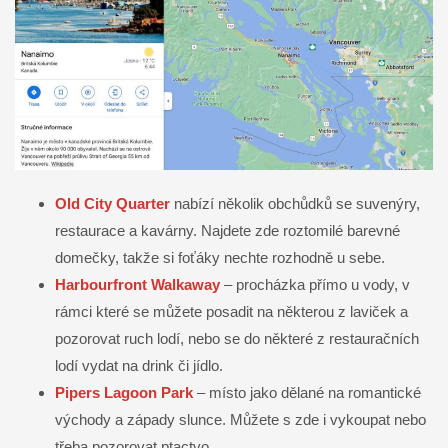
Old City Quarter
nabízí několik obchůdků se suvenýry,
restaurace a kavárny. Najdete zde roztomilé barevné
domečky, takže si foťáky nechte rozhodně u sebe.
Harbourfront Walkaway
– procházka přímo u vody, v
rámci které se můžete posadit na některou z laviček a
pozorovat ruch lodí, nebo se do některé z restauračních
lodí vydat na drink či jídlo.
Pipers Lagoon Park
– místo jako dělané na romantické
východy a západy slunce. Můžete s zde i vykoupat nebo
třeba pozorovat ptactvo.