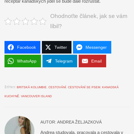
receptář kanadských jídel se bude dále rozrůstat.
Ohodnoťte článek, jak se vám
líbil?
Facebook
Twitter
Messenger
WhatsApp
Telegram
Email
ŠTÍTKY:
BRITSKÁ KOLUMBIE
,
CESTOVÁNÍ
,
CESTOVÁNÍ SE PSEM
,
KANADSKÁ
KUCHYNĚ
,
VANCOUVER ISLAND
AUTOR:
ANDREA ŽELJAZKOVÁ
Andrea studovala, pracovala a cestovala v