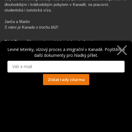
dlouhodobým i krátkodobým pobytem v Kanadě, na pracovní,
studentská i turistická víza.
Janča a Martin
S námi je Kanada o trochu blíž!
Rádi Ti pomůžeme s kanadským dobrodružstvím…
Levné letenky, vízový proces a imigrační v Kanadě. Pojištění a
další dokumenty pro hladký přílet.
Získat rady zdarma
Ochrana osobních údajů
© 2014 - 2025. Všechna práva vyhrazena.
Kontakt
|
Spolupráce
|
Obchodní podmínky
|
Ochrana osobních údajů