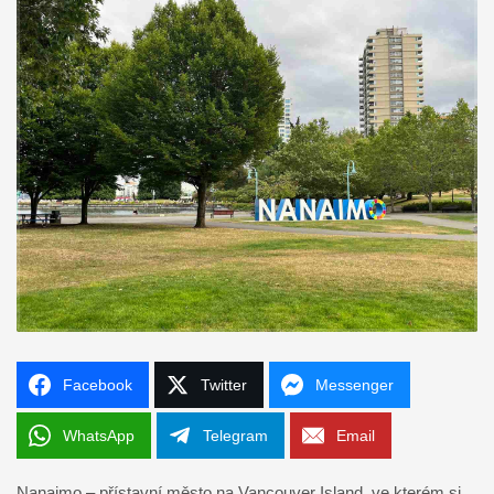
Facebook
Twitter
Messenger
WhatsApp
Telegram
Email
Nanaimo – přístavní město na Vancouver Island, ve kterém si