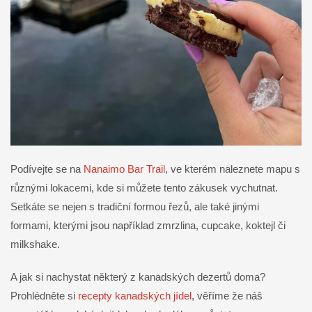
Podívejte se na
Nanaimo Bar Trail
, ve kterém naleznete mapu s
různými lokacemi, kde si můžete tento zákusek vychutnat.
Setkáte se nejen s tradiční formou řezů, ale také jinými
formami, kterými jsou například zmrzlina, cupcake, koktejl či
milkshake.
A jak si nachystat některý z kanadských dezertů doma?
Prohlédněte si
recepty kanadských jídel
, věříme že náš