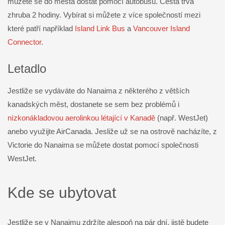
můžete se do města dostat pomocí autobusu. Cesta trvá
zhruba 2 hodiny. Vybírat si můžete z více společností mezi
které patří například
Island Link Bus
a
Vancouver Island
Connector
.
Letadlo
Jestliže se vydáváte do Nanaima z některého z větších
kanadských měst, dostanete se sem bez problémů i
nízkonákladovou aerolinkou létající v Kanadě
(např. WestJet)
anebo využijte AirCanada. Jesliže už se na ostrově nacházíte, z
Victorie do Nanaima se můžete dostat pomocí společnosti
WestJet.
Kde se ubytovat
Jestliže se v Nanaimu zdržíte alespoň na pár dní, jistě budete