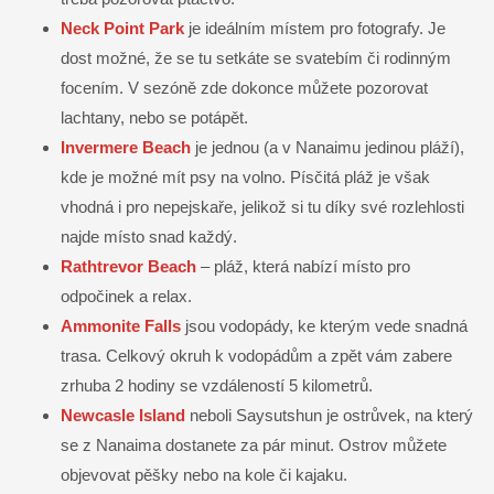
Neck Point Park
je ideálním místem pro fotografy. Je
dost možné, že se tu setkáte se svatebím či rodinným
focením. V sezóně zde dokonce můžete pozorovat
lachtany, nebo se potápět.
Invermere Beach
je jednou (a v Nanaimu jedinou pláží),
kde je možné mít psy na volno. Písčitá pláž je však
vhodná i pro nepejskaře, jelikož si tu díky své rozlehlosti
najde místo snad každý.
Rathtrevor Beach
– pláž, která nabízí místo pro
odpočinek a relax.
Ammonite Falls
jsou vodopády, ke kterým vede snadná
trasa. Celkový okruh k vodopádům a zpět vám zabere
zrhuba 2 hodiny se vzdáleností 5 kilometrů.
Newcasle Island
neboli Saysutshun je ostrůvek, na který
se z Nanaima dostanete za pár minut. Ostrov můžete
objevovat pěšky nebo na kole či kajaku.