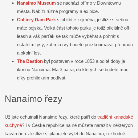
Nanaimo Museum
se nachází přímo v Downtownu
města. Nabízí různé programy a exibice.
Colliery Dam Park
si oblíbíte zejména, jestliže s sebou
máte pejska. Velká část tohoto parku je totiž oficiálně off-
leash a váš parťák se tak může vyběhat a pohrát s
ostatními psy, zatímco vy budete prozkoumávat přehradu
a okolní les.
The Bastion
byl postaven v roce 1853 a od té doby je
ikonou Nanaima. Má 3 patra, do kterých se budete moci
díky prohlídkám podívat.
Nanaimo řezy
Už jste ochutnali Nanaimo řezy, které patří do
tradiční kanadské
kuchyně
? I v České republice na ně můžete narazit v některých
kavárnách. Jestliže si plánujete výlet do Nanaima, rozhodně