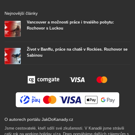
Nejnovější články
Vancouver a možnosti práce i trvalého pobytu:
Rozhovor s Luckou
Život v Banffu, práce na chatě v Rockies. Rozhovor se
Sabinou
O autorech portálu JakDoKanady.cz
Jsme cestovatelé, kteří sdílí své zkušenosti. V Kanadě jsme strávili
celý rok na working holiday víza. Dnes pomáháme dalších zájemcům s