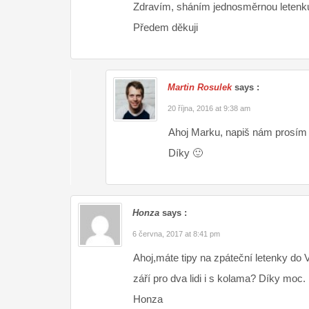
Zdravím, sháním jednosměrnou letenku
Předem děkuji
Martin Rosulek
says :
20 října, 2016 at 9:38 am
Ahoj Marku, napiš nám prosím
Díky 🙂
Honza
says :
6 června, 2017 at 8:41 pm
Ahoj,máte tipy na zpáteční letenky do
září pro dva lidi i s kolama? Díky moc.
Honza