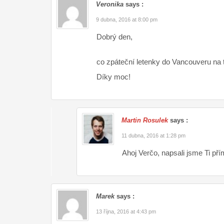
Veronika
says :
9 dubna, 2016 at 8:00 pm
Dobrý den,
co zpáteční letenky do Vancouveru na t
Díky moc!
Martin Rosulek
says :
11 dubna, 2016 at 1:28 pm
Ahoj Verčo, napsali jsme Ti pří
Marek
says :
13 října, 2016 at 4:43 pm