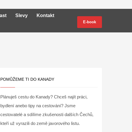
ast
Slevy
Kontakt
E-book
POMŮŽEME TI DO KANADY
Plánuješ cestu do Kanady? Chceš najít práci,
bydlení anebo tipy na cestování? Jsme
cestovatelé a sdílíme zkušenosti dalších Čechů,
kteří už vyrazili do země javorového listu.