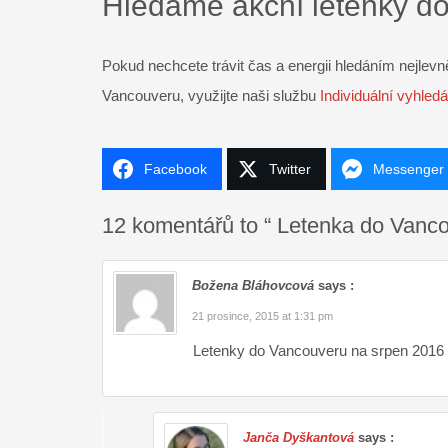
Hledáme akční letenky d
Pokud nechcete trávit čas a energii hledáním nejlevně
Vancouveru, využijte naši službu
Individuální vyhled
Facebook
Twitter
Messenger
12 komentářů to “ Letenka do Vanc
Božena Bláhovcová
says :
21 prosince, 2015 at 1:31 pm
Letenky do Vancouveru na srpen 2016
Janča Dyškantová
says :