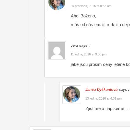
26 prosince, 2015 at 8:58 am
Ahoj Boženo,
máš od nás email, mrkni a dej
vera
says :
11 ledna, 2016 at 9:36 pm
jake jsou prosim ceny letene 
Janča Dyškantová
says :
13 ledna, 2016 at 4:31 pm
Zjistíme a napíšeme ti 