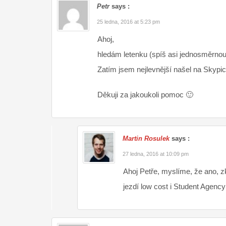
Petr
says :
25 ledna, 2016 at 5:23 pm
Ahoj,
hledám letenku (spíš asi jednosměrnou
Zatím jsem nejlevnější našel na Skypic
Děkuji za jakoukoli pomoc 🙂
Martin Rosulek
says :
27 ledna, 2016 at 10:09 pm
Ahoj Petře, myslíme, že ano, 
jezdí low cost i Student Agency