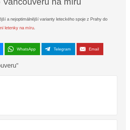
o Vancouveru na míru
jší a nejoptimálnější varianty leteckého spoje z Prahy do
ání letenky na míru
.
WhatsApp
Telegram
Email
ouveru”