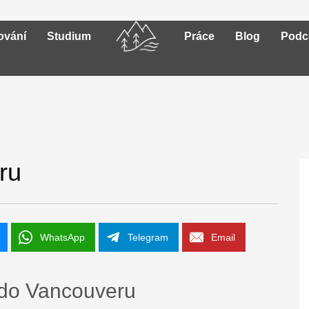
ování
Studium
Práce
Blog
Podc
ru
WhatsApp
Telegram
Email
 do Vancouveru