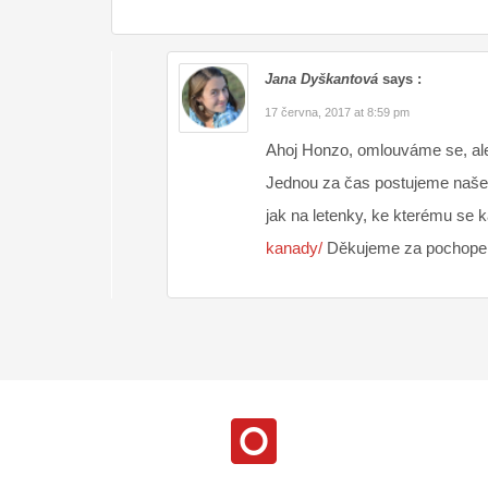
Jana Dyškantová
says :
17 června, 2017 at 8:59 pm
Ahoj Honzo, omlouváme se, ale
Jednou za čas postujeme naše 
jak na letenky, ke kterému se 
kanady/
Děkujeme za pochopení