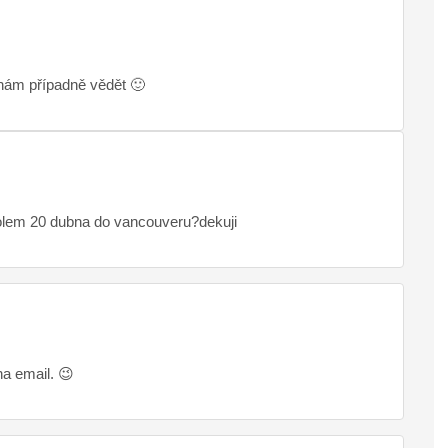
 nám případně vědět 🙂
kolem 20 dubna do vancouveru?dekuji
na email. 😉