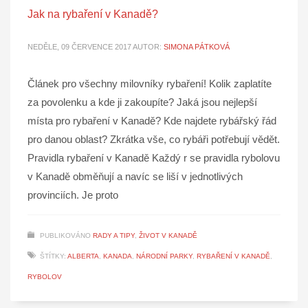
Jak na rybaření v Kanadě?
NEDĚLE, 09 ČERVENCE 2017
AUTOR:
SIMONA PÁTKOVÁ
Článek pro všechny milovníky rybaření! Kolik zaplatíte
za povolenku a kde ji zakoupíte? Jaká jsou nejlepší
místa pro rybaření v Kanadě? Kde najdete rybářský řád
pro danou oblast? Zkrátka vše, co rybáři potřebují vědět.
Pravidla rybaření v Kanadě Každý r se pravidla rybolovu
v Kanadě obměňují a navíc se liší v jednotlivých
provinciích. Je proto
PUBLIKOVÁNO
RADY A TIPY
,
ŽIVOT V KANADĚ
ŠTÍTKY:
ALBERTA
,
KANADA
,
NÁRODNÍ PARKY
,
RYBAŘENÍ V KANADĚ
,
RYBOLOV