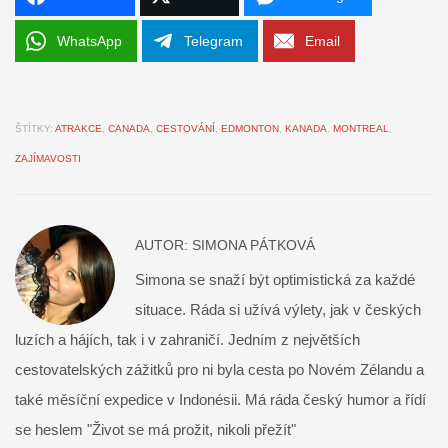
WhatsApp
Telegram
Email
ŠTÍTKY:
ATRAKCE
,
CANADA
,
CESTOVÁNÍ
,
EDMONTON
,
KANADA
,
MONTREAL
,
ZAJÍMAVOSTI
AUTOR:
SIMONA PÁTKOVÁ
Simona se snaží být optimistická za každé
situace. Ráda si užívá výlety, jak v českých
luzích a hájích, tak i v zahraničí. Jedním z největších
cestovatelských zážitků pro ni byla cesta po Novém Zélandu a
také měsíční expedice v Indonésii. Má ráda český humor a řídí
se heslem "Život se má prožit, nikoli přežít"