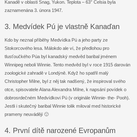
Kanadě v oblasti Snag, Yukon. Teplota – 63° Celsia byla
zaznamenána 3. února 1947.
3. Medvídek Pú je vlastně Kanaďan
Kdo by neznal příběhy Medvídka Pú a jeho party ze
Stokorcového lesa. Málokdo ale ví, že předlohou pro
tlusťoučkého Púa byl kanadský medvěd baribal jménem
Winnipeg neboli Winnie. Tento medvěd byl v roce 1915 darován
zoologické zahradě v Londýně. Když ho spatřil malý
Christopher Milne, byl z něj tak nadšený, že inspiroval svého
otce, spisovatele Alana Alexandra Milne, k napsání povídek o
dobrosrdečném Medvídkovi Pú (v originále Winnie- the- Pooh).
Jestli i skutečný baribal Winnie tolik miloval med historické
prameny neuvádějí 🙂
4. První dítě narozené Evropanům