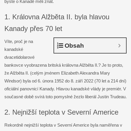
byste o Kanadě měli znát.
1. Královna Alžběta II. byla hlavou
Kanady přes 70 let
Víte, proč je na
Obsah
kanadské
dvacetidolarové
bankovce vyobrazena britská královna Alžběta II.? Je to proto,
že Alžběta II. (celým jménem Elizabeth Alexandra Mary
Windsor) byla od 6. února 1952 do 8. září 2022 (70 let a 214 dní)
oficiální panovnicí Kanady. Hlavou kanadské vlády je premiér. V
současné době svírá toto pomyslné žezlo liberál Justin Trudeau.
2. Nejnižší teplota v Severní Americe
Rekordně nejnižší teplota v Severní Americe byla naměřena v