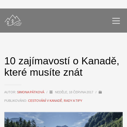
10 zajímavostí o Kanadě,
které musíte znát
AUTOR:
SIMONA PÁTKOVÁ
/
NEDĚLE, 18 ČERVNA 2017
/
PUBLIKOVÁNO:
CESTOVÁNÍ V KANADĚ
,
RADY A TIPY