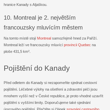
hranice Kanady s Aljaškou.
10. Montreal je 2. největším
francouzsky mluvícím městem
Na tomto místě stojí
Montreal
samozřejmě hned za Paříží.
Montreal leží ve francouzsky mluvící
provincii Quebec
na
ploše 431,5 km².
Pojištění do Kanady
Před odletem do Kanady si nezapomeňte sjednat cestovní
pojištění. Léčebné výlohy na ošetření a zdravotní péči jsou
mnohem vyšší než v České republice, je proto vhodné uzavřít
pojištění s vyššími limity. Doporučujeme také sjednání
úrazového pojištění. Přečtěte si článek
srovnání cestovního