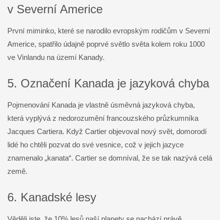
v Severní Americe
První miminko, které se narodilo evropským rodičům v Severní
Americe, spatřilo údajně poprvé světlo světa kolem roku 1000
ve Vinlandu na území Kanady.
5. Označení Kanada je jazyková chyba
Pojmenování Kanada je vlastně úsměvná jazyková chyba,
která vyplývá z nedorozumění francouzského průzkumníka
Jacques Cartiera. Když Cartier objevoval nový svět, domorodí
lidé ho chtěli pozvat do své vesnice, což v jejich jazyce
znamenalo „kanata“. Cartier se domníval, že se tak nazývá celá
země.
6. Kanadské lesy
Věděli jste, že 10% lesů naší planety se nachází právě