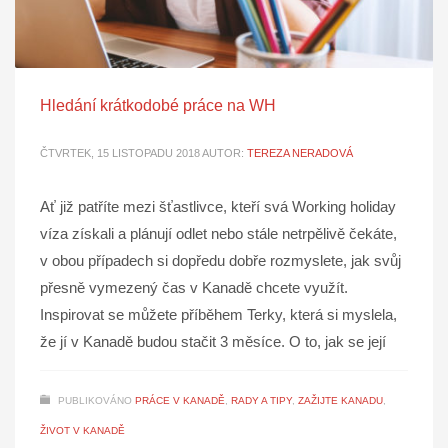
Hledání krátkodobé práce na WH
ČTVRTEK, 15 LISTOPADU 2018
AUTOR:
TEREZA NERADOVÁ
Ať již patříte mezi šťastlivce, kteří svá Working holiday
víza získali a plánují odlet nebo stále netrpělivě čekáte,
v obou případech si dopředu dobře rozmyslete, jak svůj
přesně vymezený čas v Kanadě chcete využít.
Inspirovat se můžete příběhem Terky, která si myslela,
že jí v Kanadě budou stačit 3 měsíce. O to, jak se její
PUBLIKOVÁNO
PRÁCE V KANADĚ
,
RADY A TIPY
,
ZAŽIJTE KANADU
,
ŽIVOT V KANADĚ