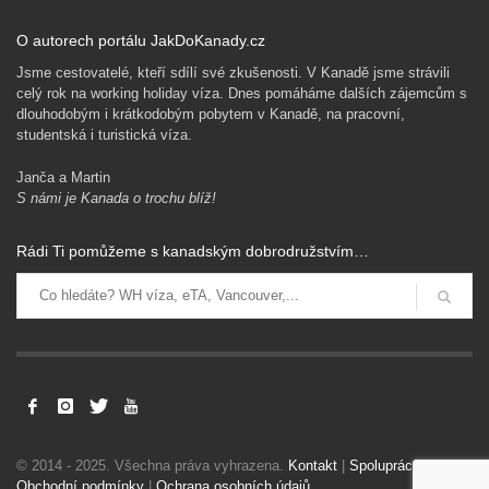
O autorech portálu JakDoKanady.cz
Jsme cestovatelé, kteří sdílí své zkušenosti. V Kanadě jsme strávili
celý rok na working holiday víza. Dnes pomáháme dalších zájemcům s
dlouhodobým i krátkodobým pobytem v Kanadě, na pracovní,
studentská i turistická víza.
Janča a Martin
S námi je Kanada o trochu blíž!
Rádi Ti pomůžeme s kanadským dobrodružstvím…
© 2014 - 2025. Všechna práva vyhrazena.
Kontakt
|
Spolupráce
|
Obchodní podmínky
|
Ochrana osobních údajů