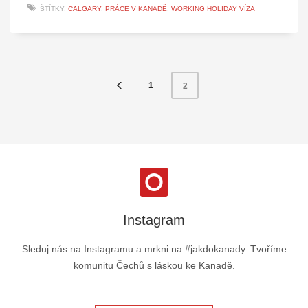
ŠTÍTKY:
CALGARY
,
PRÁCE V KANADĚ
,
WORKING HOLIDAY VÍZA
1
2
Instagram
Sleduj nás na Instagramu a mrkni na #jakdokanady. Tvoříme
komunitu Čechů s láskou ke Kanadě.