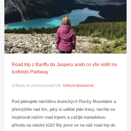
Road trip z Banffu do Jasperu aneb co vše vidět na
Icefields Parkway
STŘEDA, 02 LEDNA 2019
AUTOR:
TEREZA NERADOVÁ
Pud plánujete návštěvu ikonických Rocky Mountains a
přemýšlíte nad tím, jaký si udělat plán trasy, nechte se
inspirovat naším road tripem a zažijte kanadskou
přírodu na vlastní kůži! My jsme se na náš road trip do