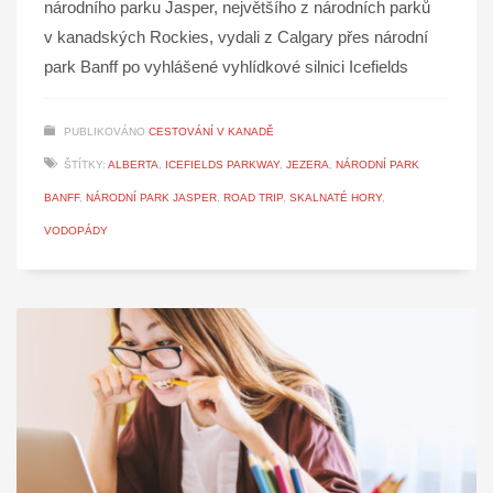
národního parku Jasper, největšího z národních parků
v kanadských Rockies, vydali z Calgary přes národní
park Banff po vyhlášené vyhlídkové silnici Icefields
PUBLIKOVÁNO
CESTOVÁNÍ V KANADĚ
ŠTÍTKY:
ALBERTA
,
ICEFIELDS PARKWAY
,
JEZERA
,
NÁRODNÍ PARK
BANFF
,
NÁRODNÍ PARK JASPER
,
ROAD TRIP
,
SKALNATÉ HORY
,
VODOPÁDY