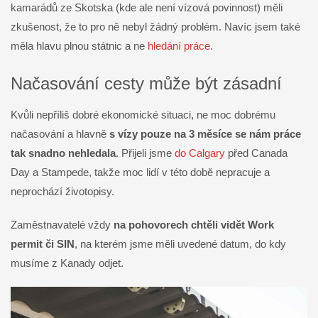
kamarádů ze Skotska (kde ale není vízová povinnost) měli
zkušenost, že to pro ně nebyl žádný problém. Navíc jsem také
měla hlavu plnou státnic a ne
hledání práce
.
Načasování cesty může být zásadní
Kvůli nepříliš dobré ekonomické situaci, ne moc dobrému
načasování a hlavně
s vízy pouze na 3 měsíce se nám práce
tak snadno nehledala
. Přijeli jsme
do Calgary
před Canada
Day a Stampede, takže moc lidí v této době nepracuje a
neprochází životopisy.
Zaměstnavatelé vždy
na pohovorech chtěli vidět Work
permit či SIN
, na kterém jsme měli uvedené datum, do kdy
musíme z Kanady odjet.