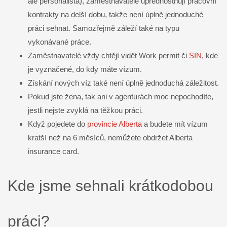
ale personalista), zaměstnavatelé upřednostňují pracovní
kontrakty na delší dobu, takže není úplně jednoduché
práci sehnat. Samozřejmě záleží také na typu
vykonávané práce.
Zaměstnavatelé vždy chtějí vidět Work permit či
SIN
, kde
je vyznačené, do kdy máte vízum.
Získání nových víz také není úplně jednoduchá záležitost.
Pokud jste žena, tak ani v agenturách moc nepochodíte,
jestli nejste zvyklá na těžkou práci.
Když pojedete do
provincie Alberta
a budete mít vízum
kratší než na 6 měsíců, nemůžete obdržet Alberta
insurance card.
Kde jsme sehnali krátkodobou
práci?