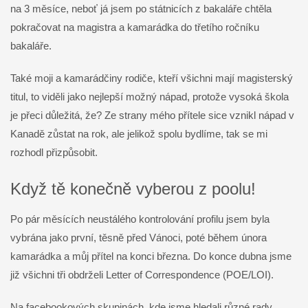
na 3 měsíce, neboť já jsem po státnicích z bakaláře chtěla
pokračovat na magistra a kamarádka do třetího ročníku
bakaláře.
Také moji a kamarádčiny rodiče, kteří všichni mají magisterský
titul, to viděli jako nejlepší možný nápad, protože vysoká škola
je přeci důležitá, že? Ze strany mého přítele sice vznikl nápad v
Kanadě zůstat na rok, ale jelikož spolu bydlíme, tak se mi
rozhodl přizpůsobit.
Když tě konečně vyberou z poolu!
Po pár měsících neustálého kontrolování profilu jsem byla
vybrána jako první, těsně před Vánoci, poté během února
kamarádka a můj přítel na konci března. Do konce dubna jsme
již všichni tři obdrželi Letter of Correspondence (POE/LOI).
Na facebookových skupinách, kde jsme hledali různé rady,