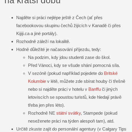
na kratší dobu
Najděte si práci nejlépe ještě z Čech (ať přes
facebookovou skupinu čechů žijících v Kanadě či přes
Kijiji.ca a jiné portály).
Rozhodně záleží na lokalitě.
Hodně důležité je načasování příjezdu, tedy:
Na podzim, kdy jdou studenti zase do škol.
Před Vánoci, kdy se všude shání pomocná síla.
V sezóně (pokud například pojedete do
Britské
Kolumbie
v létě, můžete zde sbírat houby či třešně
nebo si najděte práci v hotelu v
Banffu
či jiných
letoviscích se spoustou turistů, kde hledají právě
třeba jen přes léto).
Rozhodně NE
státní svátky
, Stampede (pokud
neseženete práci na týden alespoň tam), atd.
Určitě zkuste zajít do personální agentury (v Calgary Tips