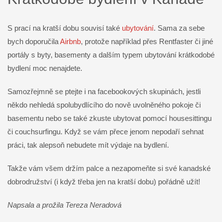
S prací na kratší dobu souvisí také
ubytování
. Sama za sebe
bych doporučila
Airbnb
, protože například přes Rentfaster či jiné
portály s byty, basementy a dalším typem ubytování krátkodobé
bydlení moc nenajdete.
Samozřejmně se ptejte i na facebookových skupinách, jestli
někdo nehledá spolubydlícího do nově uvolněného pokoje či
basementu nebo se také zkuste ubytovat pomocí housesittingu
či couchsurfingu. Když se vám přece jenom nepodaří sehnat
práci, tak alepsoň nebudete mít výdaje na bydlení.
Takže vám všem držím palce a nezapomeňte si své kanadské
dobrodružství (i když třeba jen na kratší dobu) pořádně užít!
Napsala a prožila Tereza Neradová