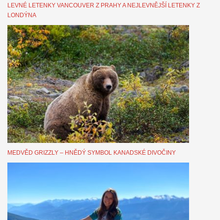
LEVNÉ LETENKY VANCOUVER Z PRAHY A NEJLEVNĚJŠÍ LETENKY Z
LONDÝNA
MEDVĚD GRIZZLY – HNĚDÝ SYMBOL KANADSKÉ DIVOČINY