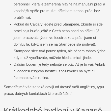
personnel, která je zaměřená hlavně na manuální práci a
vhodnější spíše pro muže, přítel tam sehnal práci bez
problému).
Pokud do Calgary jedete před Stampede, zkuste si zde
práci najít buďto ještě z Čech nebo hned po příletu (já
jsem pracovala týden ve foodtrucku a práci jsem si
domluvila, když jsem se na Stampede šla podívat).
Stampede sice trvá pouze týden, ale během tohoto týdne,
kdy si už vyděláváte, můžete hledat práci i jinde.
Dalším bodem je tedy nebojte se ptát! Ať je to váš Airbnb
či coachsurfingový hostitel, spolubydlící na bytě či
facebooková skupina.
Samozřejmě vše se také odvíjí od úrovně vaší angličtiny, typu
práce, dobrých kontaktech či prostě štěstí.
Krátkodobé bydlení v Kanadě