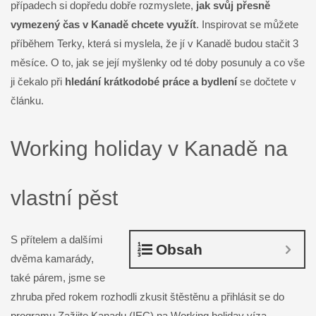
případech si dopředu dobře rozmyslete,
jak svůj přesně
vymezený čas v Kanadě chcete využít
. Inspirovat se můžete
příběhem Terky, která si myslela, že jí v Kanadě budou stačit 3
měsíce. O to, jak se její myšlenky od té doby posunuly a co vše
ji čekalo při
hledání krátkodobé práce a bydlení
se dočtete v
článku.
Working holiday v Kanadě na
vlastní pěst
S přítelem a dalšími
Obsah
dvěma kamarády,
také párem, jsme se
zhruba před rokem rozhodli zkusit štěstěnu a přihlásit se do
programu Zažijte Kanadu (IEC) na Working holiday víza.