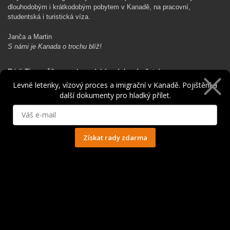
dlouhodobým i krátkodobým pobytem v Kanadě, na pracovní,
studentská i turistická víza.
Janča a Martin
S námi je Kanada o trochu blíž!
Rádi Ti pomůžeme s kanadským dobrodružstvím…
Levné letenky, vízový proces a imigrační v Kanadě. Pojištění a
další dokumenty pro hladký přílet.
Získat rady zdarma
Ochrana osobních údajů
© 2014 - 2025. Všechna práva vyhrazena.
Kontakt
|
Spolupráce
|
Obchodní podmínky
|
Ochrana osobních údajů