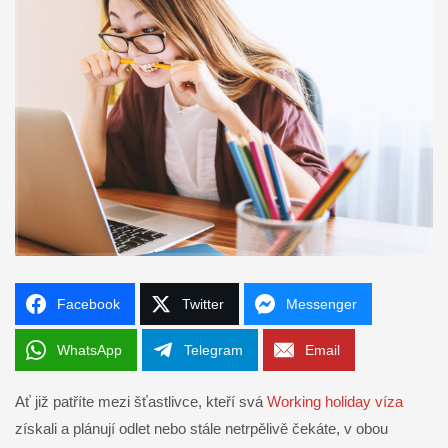
Facebook
Twitter
Messenger
WhatsApp
Telegram
Email
Ať již patříte mezi šťastlivce, kteří svá
Working holiday víza
získali a plánují odlet nebo stále netrpělivě čekáte, v obou