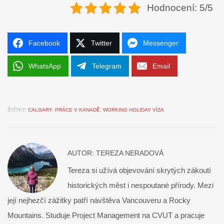
Hodnocení: 5/5
Facebook
Twitter
Messenger
WhatsApp
Telegram
Email
ŠTÍTKY:
CALGARY
,
PRÁCE V KANADĚ
,
WORKING HOLIDAY VÍZA
AUTOR:
TEREZA NERADOVÁ
Tereza si užívá objevování skrytých zákoutí
historických měst i nespoutané přírody. Mezi
její nejhezčí zážitky patří návštěva Vancouveru a Rocky
Mountains. Studuje Project Management na CVUT a pracuje