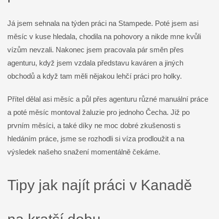
Já jsem sehnala na týden práci na Stampede. Poté jsem asi
měsíc v kuse hledala, chodila na pohovory a nikde mne kvůli
vízům nevzali. Nakonec jsem pracovala pár směn přes
agenturu, když jsem vzdala představu kaváren a jiných
obchodů a když tam měli nějakou lehčí práci pro holky.
Přítel dělal asi měsíc a půl přes agenturu různé manuální práce
a poté měsíc montoval žaluzie pro jednoho Čecha. Již po
prvním měsíci, a také díky ne moc dobré zkušenosti s
hledáním práce, jsme se rozhodli si víza prodloužit a na
výsledek našeho snažení momentálně čekáme.
Tipy jak najít práci v Kanadě