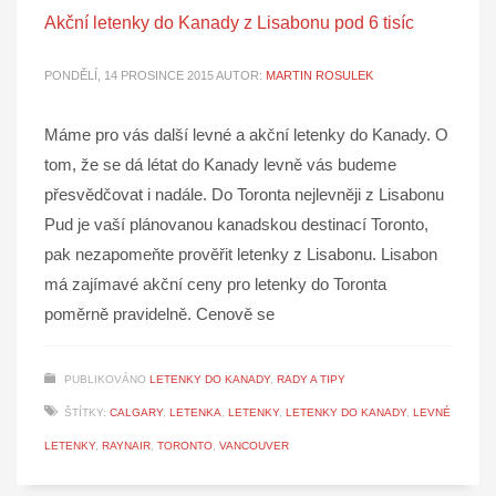
Akční letenky do Kanady z Lisabonu pod 6 tisíc
PONDĚLÍ, 14 PROSINCE 2015
AUTOR:
MARTIN ROSULEK
Máme pro vás další levné a akční letenky do Kanady. O
tom, že se dá létat do Kanady levně vás budeme
přesvědčovat i nadále. Do Toronta nejlevněji z Lisabonu
Pud je vaší plánovanou kanadskou destinací Toronto,
pak nezapomeňte prověřit letenky z Lisabonu. Lisabon
má zajímavé akční ceny pro letenky do Toronta
poměrně pravidelně. Cenově se
PUBLIKOVÁNO
LETENKY DO KANADY
,
RADY A TIPY
ŠTÍTKY:
CALGARY
,
LETENKA
,
LETENKY
,
LETENKY DO KANADY
,
LEVNÉ
LETENKY
,
RAYNAIR
,
TORONTO
,
VANCOUVER