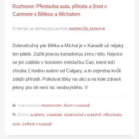
Rozhovor: Přestavba auta, příroda a život v
Canmore s Bětkou a Michalem
ČTVRTEK, 05 SRPNA 2021
AUTOR:
ANDREA ŽELJAZKOVÁ
Dobrodružný pár Bětka a Michal je v Kanadě už nějaký
ten pátek. Zažili pravou kanadskou zimu i léto. Nejvíce
se jim zalíbilo v horském městečku Can, které leží
zhruba 1 hodinu autem od Calgary, a to zejména kvůli
zdejší přírodě. Potkávat lišky na ulici a na kole zdravit
jeleny pro ně není nic neobvyklého. V
PUBLIKOVÁNO
ROZHOVORY
,
ŽIVOT V KANADĚ
ŠTÍTKY:
ALBERTA
,
CANMORE
,
KEMPOVÁNÍ V ALBERTĚ
,
PŘESTAVBA
AUTA
,
ZVÍŘATA V KANADĚ