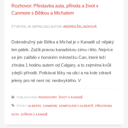
Rozhovor: Přestavba auta, příroda a život v
Canmore s Bětkou a Michalem
ČTVRTEK, 05 SRPNA 2021
AUTOR:
ANDREA ŽELJAZKOVÁ
Dobrodružný pár Bětka a Michal je v Kanadě už nějaký
ten pátek. Zažili pravou kanadskou zimu i léto. Nejvíce
se jim zalíbilo v horském městečku Can, které leží
zhruba 1 hodinu autem od Calgary, a to zejména kvůli
zdejší přírodě. Potkávat lišky na ulici a na kole zdravit
jeleny pro ně není nic neobvyklého. V
PUBLIKOVÁNO
ROZHOVORY
,
ŽIVOT V KANADĚ
ŠTÍTKY:
ALBERTA
,
CANMORE
,
KEMPOVÁNÍ V ALBERTĚ
,
PŘESTAVBA
AUTA
,
ZVÍŘATA V KANADĚ