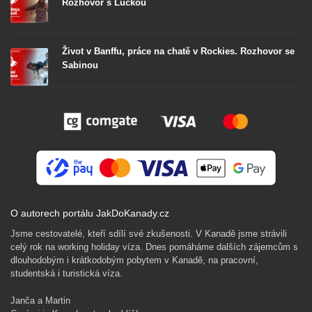
Rozhovor s Luckou
Život v Banffu, práce na chatě v Rockies. Rozhovor se
Sabinou
O autorech portálu JakDoKanady.cz
Jsme cestovatelé, kteří sdílí své zkušenosti. V Kanadě jsme strávili
celý rok na working holiday víza. Dnes pomáháme dalších zájemcům s
dlouhodobým i krátkodobým pobytem v Kanadě, na pracovní,
studentská i turistická víza.
Janča a Martin