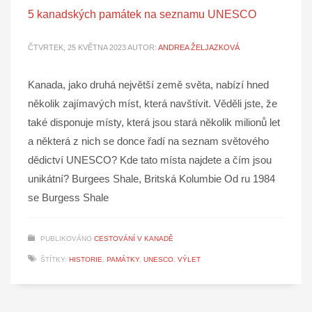
5 kanadských památek na seznamu UNESCO
ČTVRTEK, 25 KVĚTNA 2023
AUTOR:
ANDREA ŽELJAZKOVÁ
Kanada, jako druhá největší země světa, nabízí hned
několik zajímavých míst, která navštívit. Věděli jste, že
také disponuje místy, která jsou stará několik milionů let
a některá z nich se donce řadí na seznam světového
dědictví UNESCO? Kde tato místa najdete a čím jsou
unikátní? Burgees Shale, Britská Kolumbie Od ru 1984
se Burgess Shale
PUBLIKOVÁNO
CESTOVÁNÍ V KANADĚ
ŠTÍTKY:
HISTORIE
,
PAMÁTKY
,
UNESCO
,
VÝLET