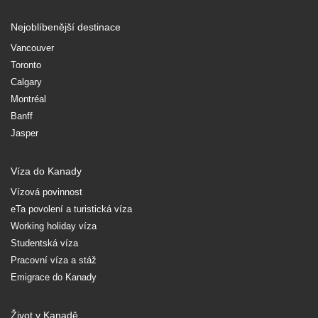
Nejoblíbenější destinace
Vancouver
Toronto
Calgary
Montréal
Banff
Jasper
Víza do Kanady
Vízová povinnost
eTa povolení a turistická víza
Working holiday víza
Studentská víza
Pracovní víza a stáž
Emigrace do Kanady
Život v Kanadě