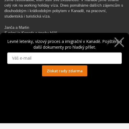
celý rok na working holiday víza. Dnes pomáháme dalších zájemcům s
dlouhodobým i krátkodobým pobytem v Kanadě, na pracovní,
studentská i turistická víza.
Janča a Martin
S námi je Kanada o trochu blíž!
Levné letenky, vízový proces a imigrační v Kanadě. Pojištění a
další dokumenty pro hladký přílet.
Rádi Ti pomůžeme s kanadským dobrodružstvím…
Získat rady zdarma
Ochrana osobních údajů
© 2014 - 2025. Všechna práva vyhrazena.
Kontakt
|
Spolupráce
|
Obchodní podmínky
|
Ochrana osobních údajů