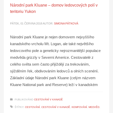
Národní park Kluane – domov ledovcových polí v
teritoriu Yukon
PÁTEK, 01 ČERVNA 2018
AUTOR:
SIMONA PÁTKOVÁ
Národní park Kluane je nejen domovem nejvyššího
kanadského vrcholu Mt. Logan, ale také největšího
ledovcového pole a geneticky nejrozmanitější populace
medvěda grizzly v Severní Americe. Cestovatelé z
celého světa sem často přijíždějí za trekováním,
sjížděním řek, obdivováním ledovců a olních scenérií.
Základní údaje Národní park Kluane (celým názvem
Kluane National park and Reserve) leží v kanadském
PUBLIKOVÁNO
CESTOVÁNÍ V KANADĚ
ŠTÍTKY:
CESTOVÁNÍ
,
CESTOVÁNÍ V KANADĚ
,
KEMPOVÁNÍ
,
MEDVĚD
,