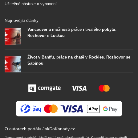
Užitečné nástroje a vybavení
Nejnovější články
Vancouver a možnosti práce i trvalého pobytu:
Rozhovor s Luckou
Život v Banffu, práce na chatě v Rockies. Rozhovor se
Sabinou
O autorech portálu JakDoKanady.cz
Jsme cestovatelé, kteří sdílí své zkušenosti. V Kanadě jsme strávili