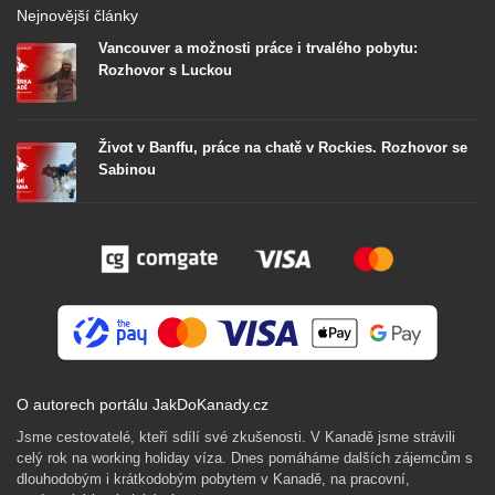
Nejnovější články
Vancouver a možnosti práce i trvalého pobytu:
Rozhovor s Luckou
Život v Banffu, práce na chatě v Rockies. Rozhovor se
Sabinou
O autorech portálu JakDoKanady.cz
Jsme cestovatelé, kteří sdílí své zkušenosti. V Kanadě jsme strávili
celý rok na working holiday víza. Dnes pomáháme dalších zájemcům s
dlouhodobým i krátkodobým pobytem v Kanadě, na pracovní,