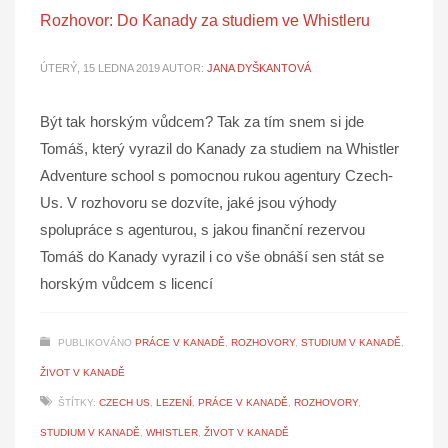
Rozhovor: Do Kanady za studiem ve Whistleru
ÚTERÝ, 15 LEDNA 2019
AUTOR:
JANA DYŠKANTOVÁ
Být tak horským vůdcem? Tak za tím snem si jde
Tomáš, který vyrazil do Kanady za studiem na Whistler
Adventure school s pomocnou rukou agentury Czech-
Us. V rozhovoru se dozvíte, jaké jsou výhody
spolupráce s agenturou, s jakou finanční rezervou
Tomáš do Kanady vyrazil i co vše obnáší sen stát se
horským vůdcem s licencí
PUBLIKOVÁNO
PRÁCE V KANADĚ
,
ROZHOVORY
,
STUDIUM V KANADĚ
,
ŽIVOT V KANADĚ
ŠTÍTKY:
CZECH US
,
LEZENÍ
,
PRÁCE V KANADĚ
,
ROZHOVORY
,
STUDIUM V KANADĚ
,
WHISTLER
,
ŽIVOT V KANADĚ