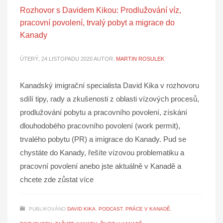
Rozhovor s Davidem Kikou: Prodlužování víz,
pracovní povolení, trvalý pobyt a migrace do
Kanady
ÚTERÝ, 24 LISTOPADU 2020
AUTOR:
MARTIN ROSULEK
Kanadský imigrační specialista David Kika v rozhovoru
sdílí tipy, rady a zkušenosti z oblasti vízových procesů,
prodlužování pobytu a pracovního povolení, získání
dlouhodobého pracovního povolení (work permit),
trvalého pobytu (PR) a imigrace do Kanady. Pud se
chystáte do Kanady, řešíte vízovou problematiku a
pracovní povolení anebo jste aktuálně v Kanadě a
chcete zde zůstat více
PUBLIKOVÁNO
DAVID KIKA
,
PODCAST
,
PRÁCE V KANADĚ
,