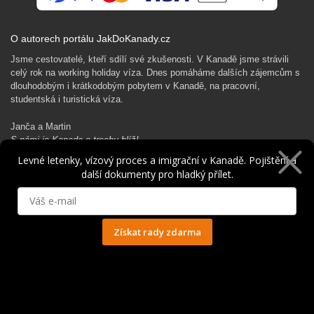
O autorech portálu JakDoKanady.cz
Jsme cestovatelé, kteří sdílí své zkušenosti. V Kanadě jsme strávili
celý rok na working holiday víza. Dnes pomáháme dalších zájemcům s
dlouhodobým i krátkodobým pobytem v Kanadě, na pracovní,
studentská i turistická víza.
Janča a Martin
S námi je Kanada o trochu blíž!
Levné letenky, vízový proces a imigrační v Kanadě. Pojištění a
další dokumenty pro hladký přílet.
Rádi Ti pomůžeme s kanadským dobrodružstvím…
Získat rady zdarma
Ochrana osobních údajů
© 2014 - 2025. Všechna práva vyhrazena.
Kontakt
|
Spolupráce
|