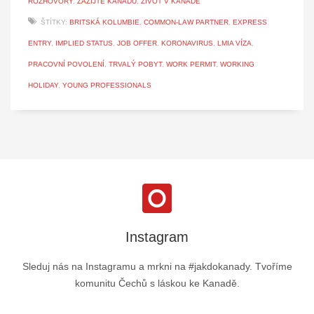
ROZHOVORY
,
ZAŽIJTE KANADU
,
ŽIVOT V KANADĚ
ŠTÍTKY:
BRITSKÁ KOLUMBIE
,
COMMON-LAW PARTNER
,
EXPRESS
ENTRY
,
IMPLIED STATUS
,
JOB OFFER
,
KORONAVIRUS
,
LMIA VÍZA
,
PRACOVNÍ POVOLENÍ
,
TRVALÝ POBYT
,
WORK PERMIT
,
WORKING
HOLIDAY
,
YOUNG PROFESSIONALS
Instagram
Sleduj nás na Instagramu a mrkni na #jakdokanady. Tvoříme
komunitu Čechů s láskou ke Kanadě.