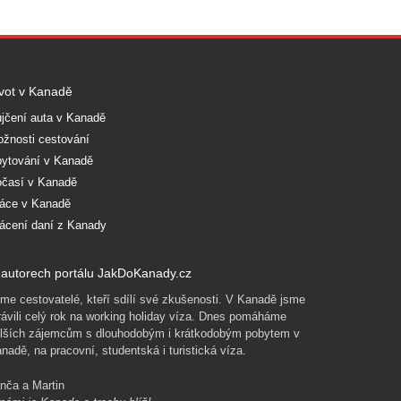
vot v Kanadě
jčení auta v Kanadě
žnosti cestování
ytování v Kanadě
časí v Kanadě
áce v Kanadě
ácení daní z Kanady
autorech portálu JakDoKanady.cz
me cestovatelé, kteří sdílí své zkušenosti. V Kanadě jsme
rávili celý rok na working holiday víza. Dnes pomáháme
lších zájemcům s dlouhodobým i krátkodobým pobytem v
nadě, na pracovní, studentská i turistická víza.
nča a Martin