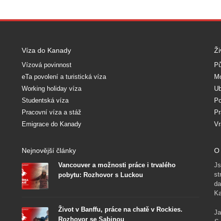
Víza do Kanady
Ži
Vízová povinnost
Pů
eTa povolení a turistická víza
Mo
Working holiday víza
Ub
Studentská víza
Po
Pracovní víza a stáž
Pr
Emigrace do Kanady
Vr
Nejnovější články
O 
Vancouver a možnosti práce i trvalého
Js
st
pobytu: Rozhovor s Luckou
da
Ka
Život v Banffu, práce na chatě v Rockies.
Ja
Rozhovor se Sabinou