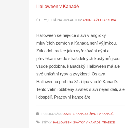
Halloween v Kanadě
ÚTERÝ, 01 ŘÍJNA 2024
AUTOR:
ANDREA ŽELJAZKOVÁ
Halloween se nejvíce slaví v anglicky
mluvících zemích a Kanada není výjimkou.
Základní tradice jako vyřezávání dýní a
převlékání se do strašidelných kostýmů jsou
všude podobné, kanadský Halloween má ale
své unikátní rysy a zvyklosti. Oslava
Halloweenu probíhá 31. října v celé Kanadě.
Tento velmi oblíbený svátek slaví nejen děti, ale
i dospělí. Pracovní kanceláře
PUBLIKOVÁNO
ZAŽIJTE KANADU
,
ŽIVOT V KANADĚ
ŠTÍTKY:
HALLOWEEN
,
SVÁTKY V KANADĚ
,
TRADICE