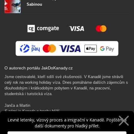
Sabinou
O autorech portálu JakDoKanady.cz
Jsme cestovatelé, kteří sdílí své zkušenosti. V Kanadě jsme strávili
celý rok na working holiday víza. Dnes pomáháme dalších zájemcům s
dlouhodobým i krátkodobým pobytem v Kanadě, na pracovní,
studentská i turistická víza.
Janča a Martin
S námi je Kanada o trochu blíž!
Levné letenky, vízový proces a imigrační v Kanadě. Pojištění a
další dokumenty pro hladký přílet.
Rádi Ti pomůžeme s kanadským dobrodružstvím…