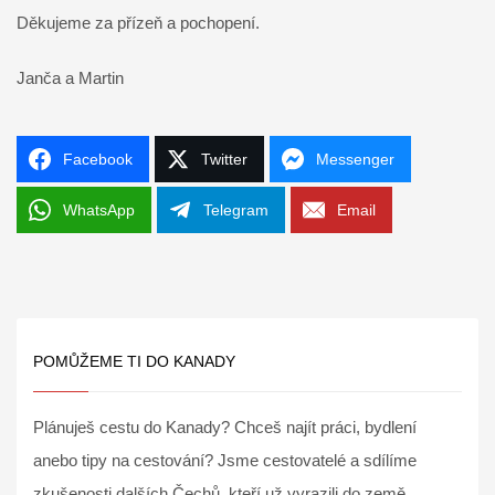
Děkujeme za přízeň a pochopení.
Janča a Martin
Facebook
Twitter
Messenger
WhatsApp
Telegram
Email
POMŮŽEME TI DO KANADY
Plánuješ cestu do Kanady? Chceš najít práci, bydlení
anebo tipy na cestování? Jsme cestovatelé a sdílíme
zkušenosti dalších Čechů, kteří už vyrazili do země