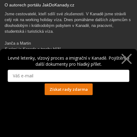
O autorech portálu JakDoKanady.cz
Jsme cestovatelé, kteří sdílí své zkušenosti. V Kanadě jsme strávili
celý rok na working holiday víza. Dnes pomáháme dalších zájemcům s
dlouhodobým i krátkodobým pobytem v Kanadě, na pracovní,
studentská i turistická víza.
Janča a Martin
S námi je Kanada o trochu blíž!
Levné letenky, vízový proces a imigrační v Kanadě. Pojištění a
další dokumenty pro hladký přílet.
Rádi Ti pomůžeme s kanadským dobrodružstvím…
Získat rady zdarma
Ochrana osobních údajů
© 2014 - 2025. Všechna práva vyhrazena.
Kontakt
|
Spolupráce
|
Obchodní podmínky
|
Ochrana osobních údajů