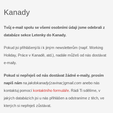
Kanady
Tvůj e-mail spolu se všemi osobními údaji jsme odebrali z
databáze sekce Letenky do Kanady.
Pokud jsi přihlášený/á i k jiným newsletterům (např. Working
Holiday, Práce v Kanadě, atd.), nadále můžeš od nás dostávat
e-maily.
Pokud si nepřeješ od nás dostávat žádné e-maily, prosím
napiš nám
na
jakdokanady(zavinac)gmail.com
anebo nás
kontaktuj pomocí
kontaktního formuláře
. Rádi Ti sdělíme, v
jakých databázích jsi u nás přihlášen a odstraníme z těch, ve
kterých si nepřeješ zůstávat.