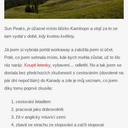
Sun Peaks, je úžasné místo blízko Kamloops a stojí za to se
tam vydat v době, kdy kvetou květiny.
Já jsem si vybrala portál workaway a založila jsem si účet.
Poté, co jsem sehnala místo, kde bych mohla zůstat, už to šlo
ráz naráz.
Koupit letenky
, vybavení… odletět. No a tak jsem se
dostala bez předchozích zkušeností s cestováním (dovolené na
pár dní nepočítám) do Kanady a zde je můj seznam, co jsem
díky tomu poprvé zkusila:
cestování letadlem
pracovat jako dobrovolník
žít v anglicky mluvící zemi
zbavit se strachu ze stopování a začít stopovat