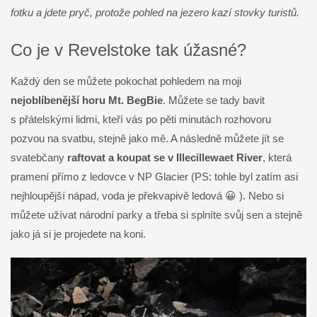
fotku a jdete pryč, protože pohled na jezero kazí stovky turistů.
Co je v Revelstoke tak úžasné?
Každý den se můžete pokochat pohledem na moji
nejoblíbenější horu Mt. BegBie
. Můžete se tady bavit
s přátelskými lidmi, kteří vás po pěti minutách rozhovoru
pozvou na svatbu, stejně jako mě. A následně můžete jít se
svatebčany
raftovat a koupat se v Illecillewaet River
, která
pramení přímo z ledovce v NP Glacier (PS: tohle byl zatím asi
nejhloupější nápad, voda je překvapivě ledová 😀 ). Nebo si
můžete užívat národní parky a třeba si splníte svůj sen a stejně
jako já si je projedete na koni.