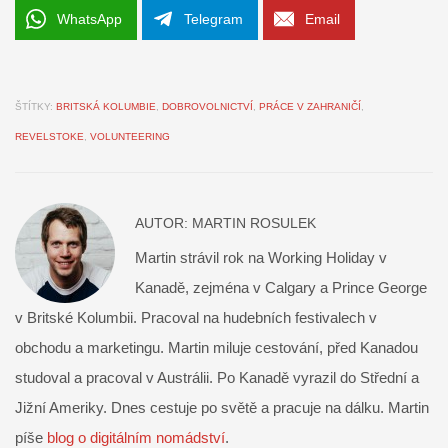
WhatsApp
Telegram
Email
ŠTÍTKY:
BRITSKÁ KOLUMBIE
,
DOBROVOLNICTVÍ
,
PRÁCE V ZAHRANIČÍ
,
REVELSTOKE
,
VOLUNTEERING
AUTOR:
MARTIN ROSULEK
Martin strávil rok na Working Holiday v
Kanadě, zejména v Calgary a Prince George
v Britské Kolumbii. Pracoval na hudebních festivalech v
obchodu a marketingu. Martin miluje cestování, před Kanadou
studoval a pracoval v Austrálii. Po Kanadě vyrazil do Střední a
Jižní Ameriky. Dnes cestuje po světě a pracuje na dálku. Martin
píše
blog o digitálním nomádství
.