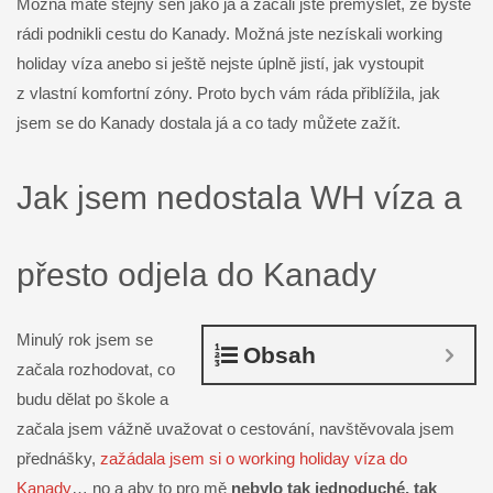
Možná máte stejný sen jako já a začali jste přemýšlet, že byste
rádi podnikli cestu do Kanady. Možná jste nezískali working
holiday víza anebo si ještě nejste úplně jistí, jak vystoupit
z vlastní komfortní zóny. Proto bych vám ráda přiblížila, jak
jsem se do Kanady dostala já a co tady můžete zažít.
Jak jsem nedostala WH víza a
přesto odjela do Kanady
Minulý rok jsem se
Obsah
začala rozhodovat, co
budu dělat po škole a
začala jsem vážně uvažovat o cestování, navštěvovala jsem
přednášky,
zažádala jsem si o working holiday víza do
Kanady
… no a aby to pro mě
nebylo tak jednoduché, tak