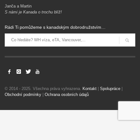
Janča a Martin
S námi je Kanada o trochu blíž!
Rádi Ti pomůžeme s kanadským dobrodružstvím…
Levné letenky, vízový proces a imigrační v Kanadě. Pojištění a
další dokumenty pro hladký přílet.
Získat rady zdarma
Ochrana osobních údajů
© 2014 - 2025. Všechna práva vyhrazena.
Kontakt
|
Spolupráce
|
Obchodní podmínky
|
Ochrana osobních údajů