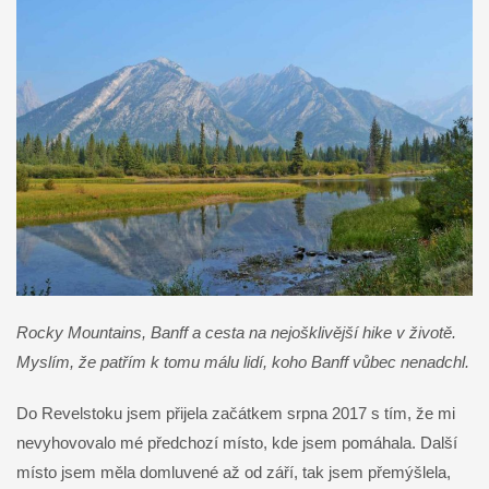
Rocky Mountains, Banff a cesta na nejošklivější hike v životě.
Myslím, že patřím k tomu málu lidí, koho Banff vůbec nenadchl.
Do Revelstoku jsem přijela začátkem srpna 2017 s tím, že mi
nevyhovovalo mé předchozí místo, kde jsem pomáhala. Další
místo jsem měla domluvené až od září, tak jsem přemýšlela,