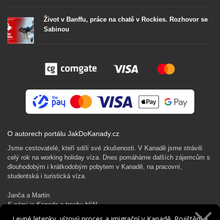
Život v Banffu, práce na chatě v Rockies. Rozhovor se
Sabinou
O autorech portálu JakDoKanady.cz
Jsme cestovatelé, kteří sdílí své zkušenosti. V Kanadě jsme strávili
celý rok na working holiday víza. Dnes pomáháme dalších zájemcům s
dlouhodobým i krátkodobým pobytem v Kanadě, na pracovní,
studentská i turistická víza.
Janča a Martin
S námi je Kanada o trochu blíž!
Levné letenky, vízový proces a imigrační v Kanadě. Pojištění a