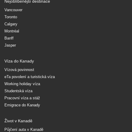
Nejoblíbenější destinace
Vancouver
Toronto
Calgary
Montréal
Banff
Jasper
Víza do Kanady
Vízová povinnost
eTa povolení a turistická víza
Working holiday víza
Studentská víza
Pracovní víza a stáž
Emigrace do Kanady
Život v Kanadě
Půjčení auta v Kanadě