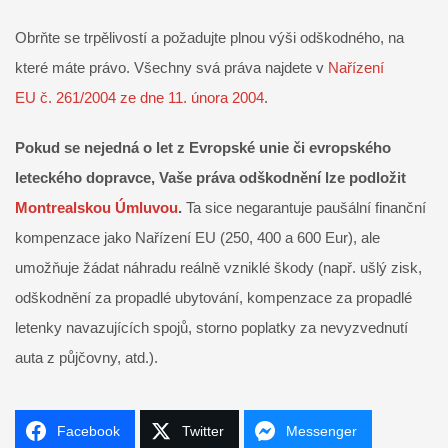
Obrňte se trpělivostí a požadujte plnou výši odškodného, na
které máte právo. Všechny svá práva najdete v
Nařízení
EU č. 261/2004 ze dne 11. února 2004
.
Pokud se nejedná o let z Evropské unie či evropského
leteckého dopravce, Vaše práva odškodnění lze podložit
Montrealskou Úmluvou
.
Ta sice negarantuje paušální finanční
kompenzace jako Nařízení EU (250, 400 a 600 Eur), ale
umožňuje žádat náhradu reálně vzniklé škody (např. ušlý zisk,
odškodnění za propadlé ubytování, kompenzace za propadlé
letenky navazujících spojů, storno poplatky za nevyzvednutí
auta z půjčovny, atd.).
Facebook
Twitter
Messenger