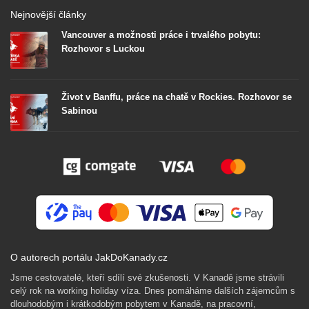
Nejnovější články
Vancouver a možnosti práce i trvalého pobytu:
Rozhovor s Luckou
Život v Banffu, práce na chatě v Rockies. Rozhovor se
Sabinou
O autorech portálu JakDoKanady.cz
Jsme cestovatelé, kteří sdílí své zkušenosti. V Kanadě jsme strávili
celý rok na working holiday víza. Dnes pomáháme dalších zájemcům s
dlouhodobým i krátkodobým pobytem v Kanadě, na pracovní,