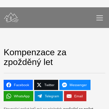
Kompenzace za
zpožděný let
Facebook
Twitter
Messenger
WhatsApp
Telegram
Email
Stoupající počet letů má za následek
zvyšující se počet