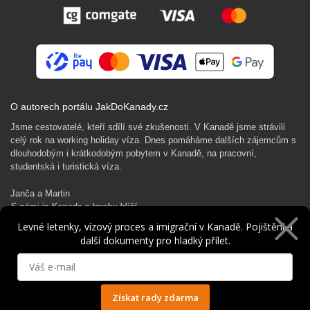
O autorech portálu JakDoKanady.cz
Jsme cestovatelé, kteří sdílí své zkušenosti. V Kanadě jsme strávili
celý rok na working holiday víza. Dnes pomáháme dalších zájemcům s
dlouhodobým i krátkodobým pobytem v Kanadě, na pracovní,
studentská i turistická víza.
Janča a Martin
S námi je Kanada o trochu blíž!
Levné letenky, vízový proces a imigrační v Kanadě. Pojištění a
další dokumenty pro hladký přílet.
Rádi Ti pomůžeme s kanadským dobrodružstvím…
Získat rady zdarma