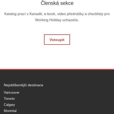
Členská sekce
Katalog prací v Kanadě, e-book, video přednášky a checklisty pro
Working Holiday uchazeče.
Vstoupit
Nejoblíbenější destinace
Vancouver
Toronto
Calgary
Montréal