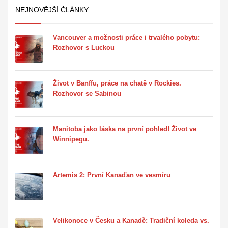
NEJNOVĚJŠÍ ČLÁNKY
Vancouver a možnosti práce i trvalého pobytu:
Rozhovor s Luckou
Život v Banffu, práce na chatě v Rockies.
Rozhovor se Sabinou
Manitoba jako láska na první pohled! Život ve
Winnipegu.
Artemis 2: První Kanaďan ve vesmíru
Velikonoce v Česku a Kanadě: Tradiční koleda vs.