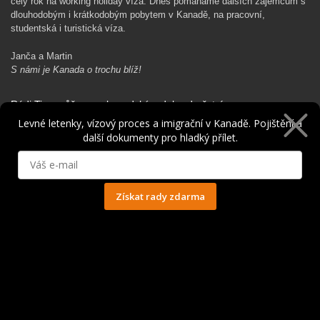
celý rok na working holiday víza. Dnes pomáháme dalších zájemcům s
dlouhodobým i krátkodobým pobytem v Kanadě, na pracovní,
studentská i turistická víza.
Janča a Martin
S námi je Kanada o trochu blíž!
Rádi Ti pomůžeme s kanadským dobrodružstvím…
Levné letenky, vízový proces a imigrační v Kanadě. Pojištění a
další dokumenty pro hladký přílet.
Získat rady zdarma
Ochrana osobních údajů
© 2014 - 2025. Všechna práva vyhrazena.
Kontakt
|
Spolupráce
|
Obchodní podmínky
|
Ochrana osobních údajů