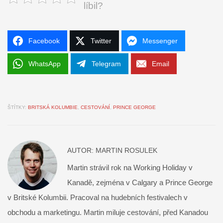
líbil?
Facebook
Twitter
Messenger
WhatsApp
Telegram
Email
ŠTÍTKY:
BRITSKÁ KOLUMBIE
,
CESTOVÁNÍ
,
PRINCE GEORGE
AUTOR:
MARTIN ROSULEK
Martin strávil rok na Working Holiday v
Kanadě, zejména v Calgary a Prince George
v Britské Kolumbii. Pracoval na hudebních festivalech v
obchodu a marketingu. Martin miluje cestování, před Kanadou