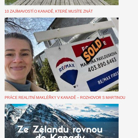
10 ZAJÍMAVOSTÍ O KANADĚ, KTERÉ MUSÍTE ZNÁT
PRÁCE REALITNÍ MAKLÉŘKY V KANADĚ – ROZHOVOR S MARTINOU