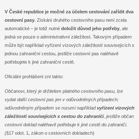
V České republice je možné za účelem cestování zařídit dva
cestovní pasy
. Získání druhého cestovního pasu není zcela
automatické – je totiž nutné
doložit důvod jeho potřeby
, ale
jedná se pouze o administrativní záležitost.
Takovým případem
může být například vyřízení vízových záležitostí souvisejících s
jednou zahraniční cestou, jestliže cestovní pas naléhavě
potřebujete k jiné zahraniční
cestě.
Oficiální prohlášení zní takto:
Občanovi, který je držitelem platného cestovního pasu, lze
vydat další cestovní pas jen v odůvodněných případech;
odůvodněným případem se rozumí například
vyřízení vízových
záležitostí souvisejících s cestou do zahraničí
, jestliže občan
cestovní doklad naléhavě potřebuje k jiné cestě do zahraničí.
(
§17 odst. 1, zákon o cestovních dokladech)