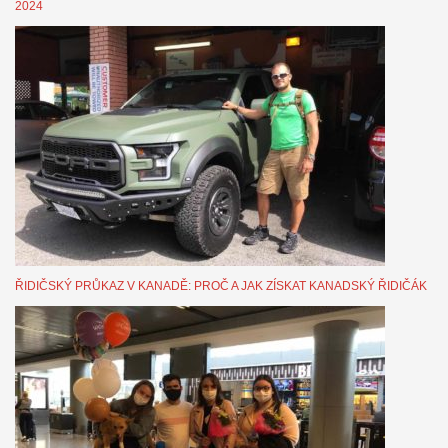
2024
ŘIDIČSKÝ PRŮKAZ V KANADĚ: PROČ A JAK ZÍSKAT KANADSKÝ ŘIDIČÁK