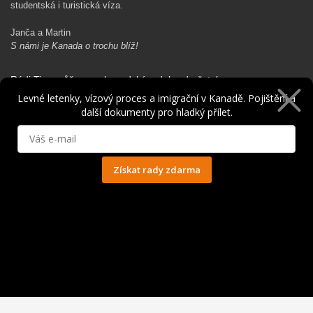
studentská i turistická víza.
Janča a Martin
S námi je Kanada o trochu blíž!
Rádi Ti pomůžeme s kanadským dobrodružstvím…
Levné letenky, vízový proces a imigrační v Kanadě. Pojištění a
další dokumenty pro hladký přílet.
Získat rady zdarma
Ochrana osobních údajů
© 2014 - 2025. Všechna práva vyhrazena.
Kontakt
|
Spolupráce
|
Obchodní podmínky
|
Ochrana osobních údajů