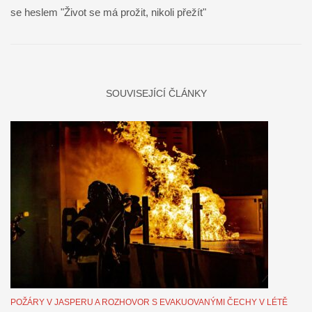
se heslem "Život se má prožit, nikoli přežít"
SOUVISEJÍCÍ ČLÁNKY
POŽÁRY V JASPERU A ROZHOVOR S EVAKUOVANÝMI ČECHY V LÉTĚ