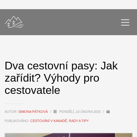
Dva cestovní pasy: Jak
zařídit? Výhody pro
cestovatele
AUTOR:
SIMONA PÁTKOVÁ
/
PONDĚLÍ, 10 ÚNORA 2025
/
PUBLIKOVÁNO:
CESTOVÁNÍ V KANADĚ
,
RADY A TIPY