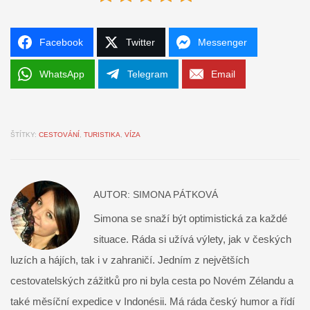
Facebook
Twitter
Messenger
WhatsApp
Telegram
Email
ŠTÍTKY:
CESTOVÁNÍ
,
TURISTIKA
,
VÍZA
AUTOR:
SIMONA PÁTKOVÁ
Simona se snaží být optimistická za každé
situace. Ráda si užívá výlety, jak v českých
luzích a hájích, tak i v zahraničí. Jedním z největších
cestovatelských zážitků pro ni byla cesta po Novém Zélandu a
také měsíční expedice v Indonésii. Má ráda český humor a řídí