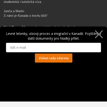
studentská i turistická víza.
Janča a Martin
S námi je Kanada o trochu blíž!
Rádi Ti pomůžeme s kanadským dobrodružstvím…
Levné letenky, vízový proces a imigrační v Kanadě. Pojištění a
další dokumenty pro hladký přílet.
Získat rady zdarma
Ochrana osobních údajů
© 2014 - 2025. Všechna práva vyhrazena.
Kontakt
|
Spolupráce
|
Obchodní podmínky
|
Ochrana osobních údajů