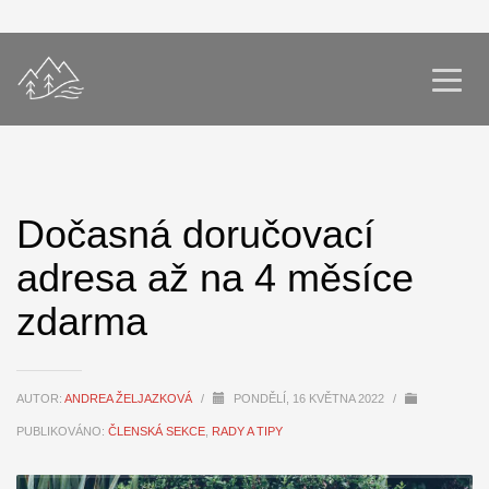
Dočasná doručovací
adresa až na 4 měsíce
zdarma
AUTOR:
ANDREA ŽELJAZKOVÁ
/
PONDĚLÍ, 16 KVĚTNA 2022
/
PUBLIKOVÁNO:
ČLENSKÁ SEKCE
,
RADY A TIPY