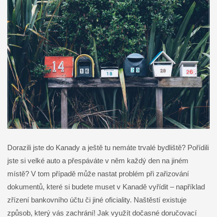
Dorazili jste do Kanady a ještě tu nemáte trvalé bydliště? Pořídili
jste si velké auto a přespáváte v něm každý den na jiném
místě? V tom případě může nastat problém při zařizování
dokumentů, které si budete muset v Kanadě vyřídit – například
zřízení bankovního účtu či jiné oficiality. Naštěstí existuje
způsob, který vás zachrání! Jak využít dočasné doručovací