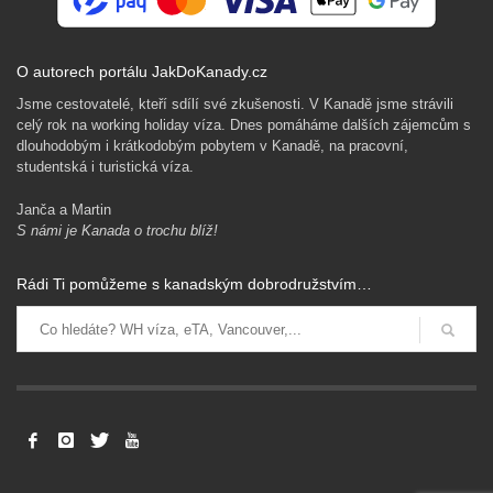
O autorech portálu JakDoKanady.cz
Jsme cestovatelé, kteří sdílí své zkušenosti. V Kanadě jsme strávili
celý rok na working holiday víza. Dnes pomáháme dalších zájemcům s
dlouhodobým i krátkodobým pobytem v Kanadě, na pracovní,
studentská i turistická víza.
Janča a Martin
S námi je Kanada o trochu blíž!
Rádi Ti pomůžeme s kanadským dobrodružstvím…