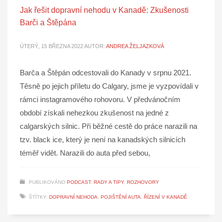
Jak řešit dopravní nehodu v Kanadě: Zkušenosti
Barči a Štěpána
ÚTERÝ, 15 BŘEZNA 2022
AUTOR:
ANDREA ŽELJAZKOVÁ
Barča a Štěpán odcestovali do Kanady v srpnu 2021.
Těsně po jejich příletu do Calgary, jsme je vyzpovídali v
rámci instagramového rohovoru. V předvánočním
období získali nehezkou zkušenost na jedné z
calgarských silnic. Při běžné cestě do práce narazili na
tzv. black ice, který je není na kanadských silnicích
téměř vidět. Narazili do auta před sebou,
PUBLIKOVÁNO
PODCAST
,
RADY A TIPY
,
ROZHOVORY
ŠTÍTKY:
DOPRAVNÍ NEHODA
,
POJIŠTĚNÍ AUTA
,
ŘÍZENÍ V KANADĚ