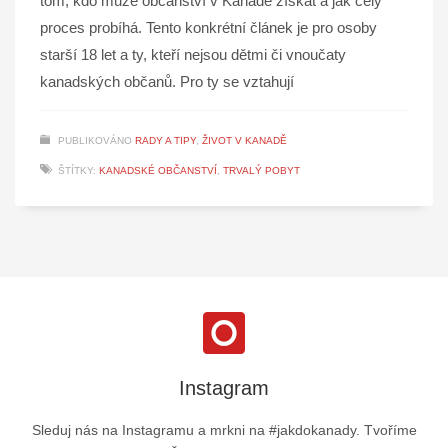
tom, kdo může občanství v Kanadě získat a jak celý
proces probíhá. Tento konkrétní článek je pro osoby
starší 18 let a ty, kteří nejsou dětmi či vnoučaty
kanadských občanů. Pro ty se vztahují
PUBLIKOVÁNO
RADY A TIPY
,
ŽIVOT V KANADĚ
ŠTÍTKY:
KANADSKÉ OBČANSTVÍ
,
TRVALÝ POBYT
Instagram
Sleduj nás na Instagramu a mrkni na #jakdokanady. Tvoříme