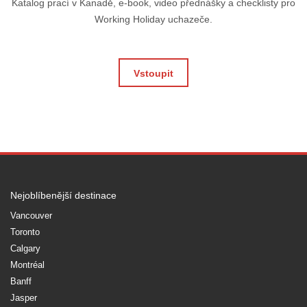
Katalog prací v Kanadě, e-book, video přednášky a checklisty pro
Working Holiday uchazeče.
Vstoupit
Nejoblíbenější destinace
Vancouver
Toronto
Calgary
Montréal
Banff
Jasper