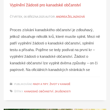
Vyplnění žádosti pro kanadské občanství
ČTVRTEK, 06 BŘEZNA 2025
AUTOR:
ANDREA ŽELJAZKOVÁ
Proces získání kanadského občanství je zdlouhavý,
jelikož obsahuje několik krů, které musíte splnit. Mezi ně
patří vyplnění žádosti o kanadské občanství, splnění
testu a přísaha. Pojďme se tedy podívat na první kr –
vyplnění žádosti o kanadské občanství. Žádost o
kanadské občanství lze vyplnit dvěma způsoby – on či
papírově. Na oficiálních kanadských stránkách se
PUBLIKOVÁNO
RADY A TIPY
,
ŽIVOT V KANADĚ
ŠTÍTKY:
KANADSKÉ OBČANSTVÍ
,
ZKUŠENOSTI