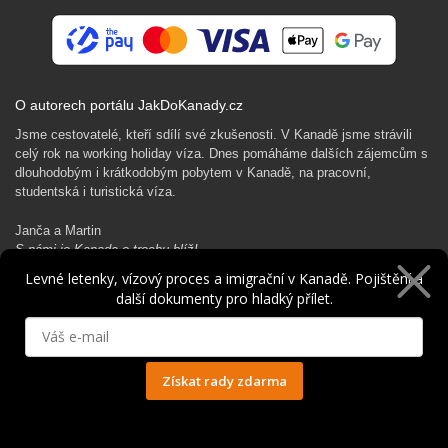
O autorech portálu JakDoKanady.cz
Jsme cestovatelé, kteří sdílí své zkušenosti. V Kanadě jsme strávili
celý rok na working holiday víza. Dnes pomáháme dalších zájemcům s
dlouhodobým i krátkodobým pobytem v Kanadě, na pracovní,
studentská i turistická víza.
Janča a Martin
S námi je Kanada o trochu blíž!
Levné letenky, vízový proces a imigrační v Kanadě. Pojištění a
další dokumenty pro hladký přílet.
Rádi Ti pomůžeme s kanadským dobrodružstvím…
Získat rady zdarma
Ochrana osobních údajů