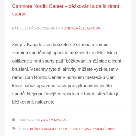
Canmore Nordic Center – běžkování a další zimní
sporty
PÁTEK, 25 BŘEZNA 2022
AUTOR:
ANDREA ŽELJAZKOVÁ
Zimy v Kanadě jsou kouzelné. Zejména milovníci
zimních sportů mají spoustu možností co dělat. Mezi
oblíbené zimní sporty patří běžkování, sněžnice a lední
bruslení. Všechny tyto tři aktivity můžete vyzkoušet v
rámci Can Nordic Center v horském městečku Can,
které nabízí upravené trasy pro vykonávání těchto
sportů. Nejpopulárnějším sportem v tomto středisku je
běžkování, naleznete
PUBLIKOVÁNO
ŽIVOT V KANADĚ
ŠTÍTKY:
BĚŽKY
,
CANMORE
,
HORY
,
SPORT
,
ZIMA V KANADĚ
,
ZIMNÍ