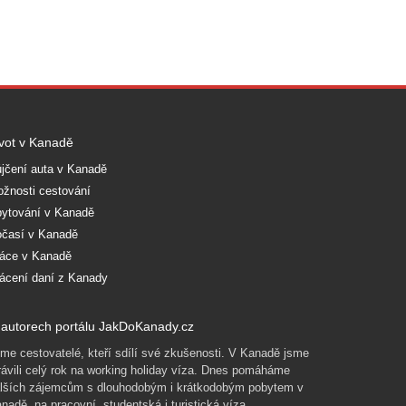
vot v Kanadě
jčení auta v Kanadě
žnosti cestování
ytování v Kanadě
časí v Kanadě
áce v Kanadě
ácení daní z Kanady
autorech portálu JakDoKanady.cz
me cestovatelé, kteří sdílí své zkušenosti. V Kanadě jsme
rávili celý rok na working holiday víza. Dnes pomáháme
lších zájemcům s dlouhodobým i krátkodobým pobytem v
nadě, na pracovní, studentská i turistická víza.