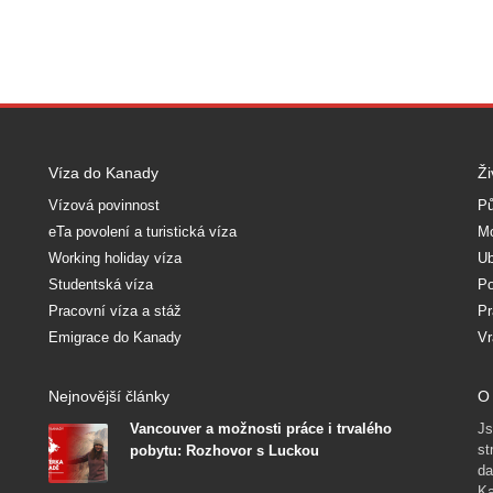
Víza do Kanady
Ži
Vízová povinnost
Pů
eTa povolení a turistická víza
Mo
Working holiday víza
Ub
Studentská víza
Po
Pracovní víza a stáž
Pr
Emigrace do Kanady
Vr
Nejnovější články
O 
Vancouver a možnosti práce i trvalého
Js
st
pobytu: Rozhovor s Luckou
da
Ka