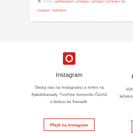
ŠTÍTKY:
AIRTRANSAT
,
LETENKA
,
LETENKY
,
LETENKY DO
KANADY
,
TORONTO
Instagram
Sleduj nás na Instagramu a mrkni na
Výh
#jakdokanady. Tvoříme komunitu Čechů
léčebný
s láskou ke Kanadě.
Přejít na Instagram