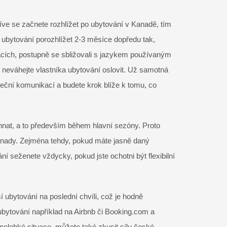
íve se začnete rozhlížet po ubytování v Kanadě, tím
 ubytování porozhlížet 2-3 měsíce dopředu tak,
acích, postupně se sbližovali s jazykem používaným
 neváhejte vlastníka ubytování oslovit. Už samotná
ní komunikací a budete krok blíže k tomu, co
nat, a to především během hlavní sezóny. Proto
Kanady. Zejména tehdy, pokud máte jasně daný
ní seženete vždycky, pokud jste ochotni být flexibilní
 ubytování na poslední chvíli, což je hodně
 ubytování například na Airbnb či Booking.com a
o nelehké situace, můžete také zkusit sílu české