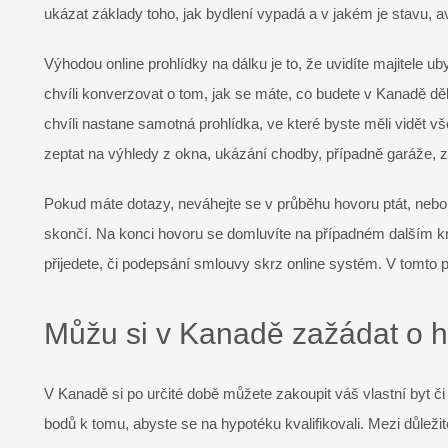
ukázat základy toho, jak bydlení vypadá a v jakém je stavu,
Výhodou online prohlídky na dálku je to, že uvidíte majitele u
chvíli konverzovat o tom, jak se máte, co budete v Kanadě děl
chvíli nastane samotná prohlídka, ve které byste měli vidět 
zeptat na výhledy z okna, ukázání chodby, případně garáže, z
Pokud máte dotazy, neváhejte se v průběhu hovoru ptát, nebo s
skončí. Na konci hovoru se domluvíte na případném dalším k
přijedete, či podepsání smlouvy skrz online systém. V tomto p
Můžu si v Kanadě zažádat o hy
V Kanadě si po určité době můžete zakoupit váš vlastní byt č
bodů k tomu, abyste se na hypotéku kvalifikovali. Mezi důležité