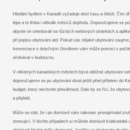
Hledání bydlení v Kanadě vyžaduje dost času a štěstí. Čím dř
lépe a to třeba i několik měsíců dopředu. Doporučujeme se po
abyste se orientovali na různých webových stránkách a aplik
při popisu ubytování atd. Pokud vás nějaké ubytování zaujme,
konverzace s dotyčným člověkem vám může pomoci s počáteč
očekávat v budoucnu.
V některých kanadských městech bývá obtížné ubytování seh
doporučujeme se po ubytování dívat ještě před příletem do 
budget, který nechcete přesáhnout. Dalo by se říci, že ubytová
a připlatit.
Může se stát, že i po domluvě vám nakonec pronajímatel zruší
stresující. V těchto případech si můžete domluvit krátkodobé
efektivně hledat další ubytování. Jestliže se dostanete do tét