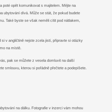
s a poté opět komunikovat s majitelem. Mějte na
na ubytování dívá. Může se stát, že pokud budete
u. Také byste se však neměli cítit pod nátlakem,
 v angličtině nejste zcela jistí, připravte si otázky
ímo na místě.
 vás, pak se můžete z vesela domluvit na další
ete smlouvu, kterou si pořádně přečtete a podepíšete.
jí ubytování na dálku. Fotografie v inzerci vám mohou