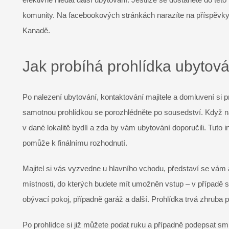
komunity. Na facebookových stránkách narazíte na příspěvky,
Kanadě.
Jak probíhá prohlídka ubytov
Po nalezení ubytování, kontaktování majitele a domluvení si p
samotnou prohlídkou se porozhlédněte po sousedství. Když nar
v dané lokalitě bydlí a zda by vám ubytování doporučili. Tuto 
pomůže k finálnímu rozhodnutí.
Majitel si vás vyzvedne u hlavního vchodu, představí se vám a
místnosti, do kterých budete mít umožněn vstup – v případě s
obývací pokoj, případně garáž a další. Prohlídka trvá zhruba pů
Po prohlídce si již můžete podat ruku a případně podepsat sml