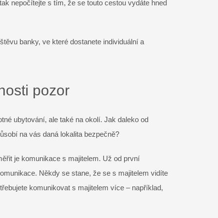
tak nepočítejte s tím, že se touto cestou vydáte hned
ěvu banky, ve které dostanete individuální a
nosti pozor
né ubytování, ale také na okolí. Jak daleko od
Působí na vás daná lokalita bezpečně?
řit je komunikace s majitelem. Už od první
 komunikace. Někdy se stane, že se s majitelem vidíte
řebujete komunikovat s majitelem více – například,