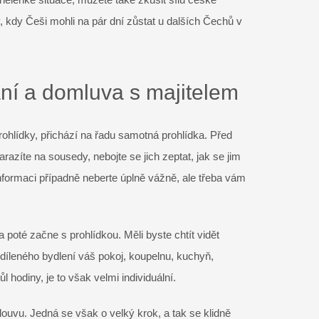
 kdy Češi mohli na pár dní zůstat u dalších Čechů v
ání a domluva s majitelem
rohlídky, přichází na řadu samotná prohlídka. Před
azíte na sousedy, nebojte se jich zeptat, jak se jim
informaci případně neberte úplně vážně, ale třeba vám
 poté začne s prohlídkou. Měli byste chtít vidět
díleného bydlení váš pokoj, koupelnu, kuchyň,
l hodiny, je to však velmi individuální.
ouvu. Jedná se však o velký krok, a tak se klidně