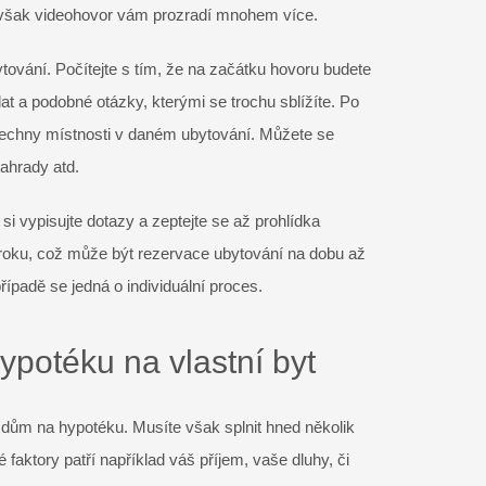
 avšak videohovor vám prozradí mnohem více.
bytování. Počítejte s tím, že na začátku hovoru budete
at a podobné otázky, kterými se trochu sblížíte. Po
všechny místnosti v daném ubytování. Můžete se
ahrady atd.
i vypisujte dotazy a zeptejte se až prohlídka
roku, což může být rezervace ubytování na dobu až
řípadě se jedná o individuální proces.
potéku na vlastní byt
i dům na hypotéku. Musíte však splnit hned několik
 faktory patří například váš příjem, vaše dluhy, či