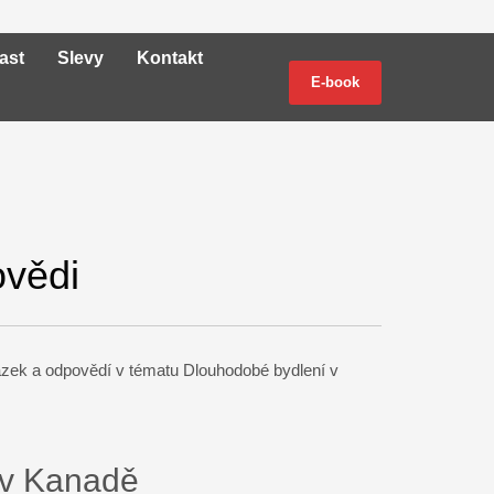
ast
Slevy
Kontakt
E-book
ovědi
ázek a odpovědí v tématu Dlouhodobé bydlení v
í v Kanadě