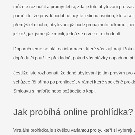
můžete rozloučit a promyslet si, zda je toto ubytování pro vá
paměti to, že pravděpodobně nejste jedinou osobou, která se 
přemýšlet dlouho, ubytování již bude pronajmuto někomu jiném
jelikož, jak jsme již zmínili, jedná se o velké rozhodnutí.
Doporučujeme se ptát na informace, které vás zajímají. Pokud si
dopředu či použijte překladač, pokud vás otázky napadnou př
Jestliže jste rozhodnuti, že dané ubytování je tím pravým pro
schůzce (či přímo po prohlídce), v rámci které společně projd
Smlouvu si nafoťte nebo požádejte o kopii.
Jak probíhá online prohlídka?
Virtuální prohlídka je skvělou variantou pro ty, kteří si vybíra