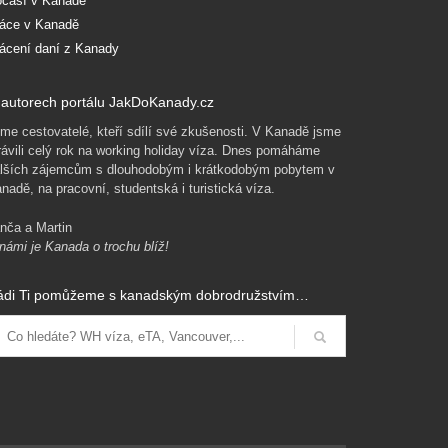
časí v Kanadě
áce v Kanadě
ácení daní z Kanady
autorech portálu JakDoKanady.cz
me cestovatelé, kteří sdílí své zkušenosti. V Kanadě jsme
rávili celý rok na working holiday víza. Dnes pomáháme
lších zájemcům s dlouhodobým i krátkodobým pobytem v
nadě, na pracovní, studentská i turistická víza.
nča a Martin
námi je Kanada o trochu blíž!
ádi Ti pomůžeme s kanadským dobrodružstvím…