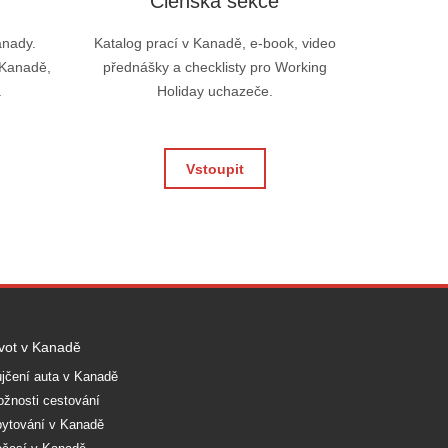
Členská sekce
anady.
Katalog prací v Kanadě, e-book, video
 Kanadě,
přednášky a checklisty pro Working
.
Holiday uchazeče.
Vstoupit
vot v Kanadě
jčení auta v Kanadě
žnosti cestování
ytování v Kanadě