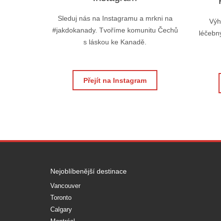
Sleduj nás na Instagramu a mrkni na
Výh
#jakdokanady. Tvoříme komunitu Čechů
léčebný
s láskou ke Kanadě.
Přejít na Instagram
Nejoblíbenější destinace
Vancouver
Toronto
Calgary