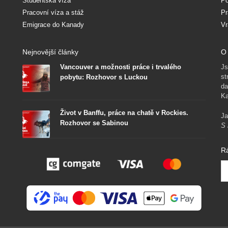
Studentská víza
Po
Pracovní víza a stáž
Pr
Emigrace do Kanady
Vr
Nejnovější články
O 
Vancouver a možnosti práce i trvalého
Js
st
pobytu: Rozhovor s Luckou
da
Ka
Život v Banffu, práce na chatě v Rockies.
Ja
Rozhovor se Sabinou
S 
R