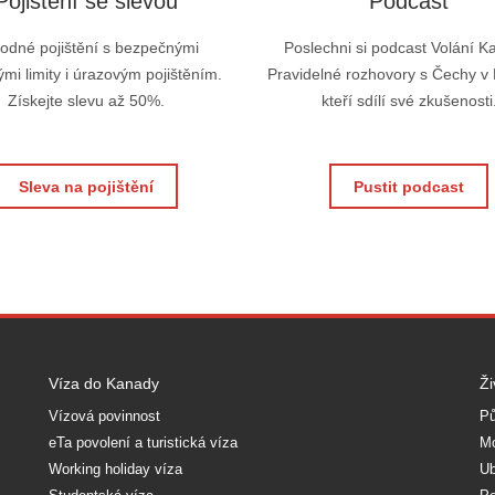
Pojištění se slevou
Podcast
odné pojištění s bezpečnými
Poslechni si podcast Volání K
mi limity i úrazovým pojištěním.
Pravidelné rozhovory s Čechy v
Získejte slevu až 50%.
kteří sdílí své zkušenosti
Sleva na pojištění
Pustit podcast
Víza do Kanady
Ži
Vízová povinnost
Pů
eTa povolení a turistická víza
Mo
Working holiday víza
Ub