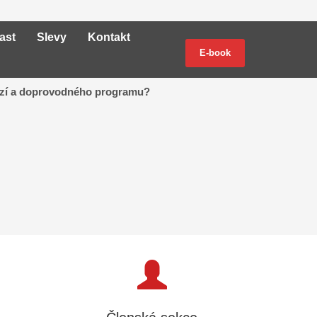
ast
Slevy
Kontakt
E-book
kuzí a doprovodného programu?