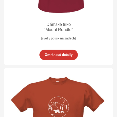
Dámské triko
"Mount Rundle"
(světlý potisk na zádech)
Omrknout detaily