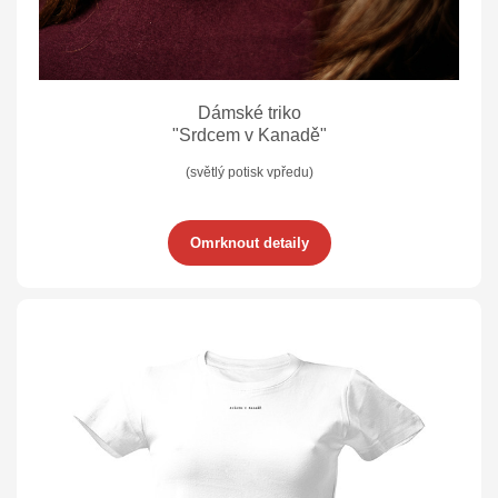
Dámské triko
"Srdcem v Kanadě"
(světlý potisk vpředu)
Omrknout detaily