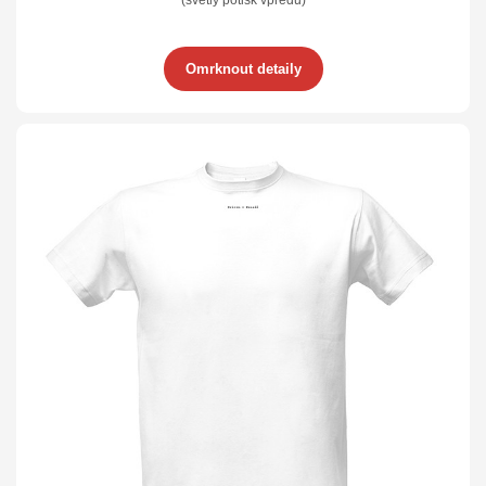
(světlý potisk vpředu)
Omrknout detaily