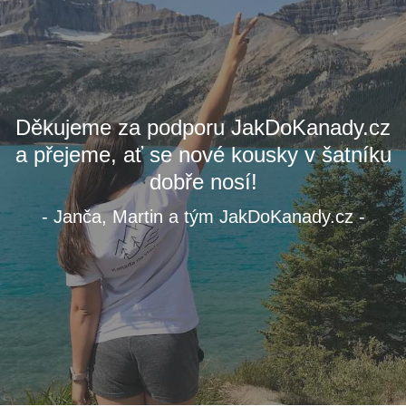
Děkujeme za podporu JakDoKanady.cz
a přejeme, ať se nové kousky v šatníku
dobře nosí!
- Janča, Martin a tým JakDoKanady.cz -