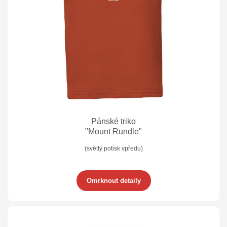
Pánské triko
"Mount Rundle"
(světlý potisk vpředu)
Omrknout detaily