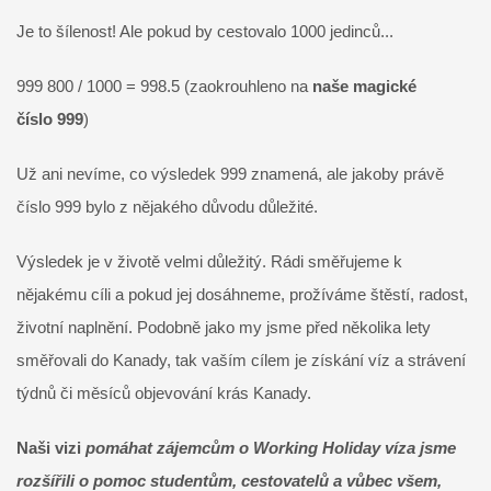
Je to šílenost! Ale pokud by cestovalo 1000 jedinců...
999 800 / 1000 = 998.5 (zaokrouhleno na
naše magické
číslo
999
)
Už ani nevíme, co výsledek 999 znamená, ale jakoby právě
číslo 999 bylo z nějakého důvodu důležité.
Výsledek je v životě velmi důležitý. Rádi směřujeme k
nějakému cíli a pokud jej dosáhneme, prožíváme štěstí, radost,
životní naplnění. Podobně jako my jsme před několika lety
směřovali do Kanady, tak vaším cílem je získání víz a strávení
týdnů či měsíců objevování krás Kanady.
Naši vizi
pomáhat zájemcům o Working Holiday víza jsme
rozšířili o pomoc studentům, cestovatelů a vůbec všem,