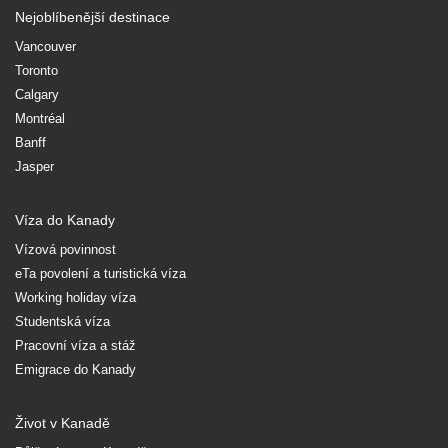
Nejoblíbenější destinace
Vancouver
Toronto
Calgary
Montréal
Banff
Jasper
Víza do Kanady
Vízová povinnost
eTa povolení a turistická víza
Working holiday víza
Studentská víza
Pracovní víza a stáž
Emigrace do Kanady
Život v Kanadě