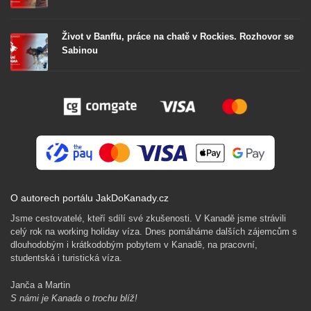
Život v Banffu, práce na chatě v Rockies. Rozhovor se
Sabinou
O autorech portálu JakDoKanady.cz
Jsme cestovatelé, kteří sdílí své zkušenosti. V Kanadě jsme strávili
celý rok na working holiday víza. Dnes pomáháme dalších zájemcům s
dlouhodobým i krátkodobým pobytem v Kanadě, na pracovní,
studentská i turistická víza.
Janča a Martin
S námi je Kanada o trochu blíž!