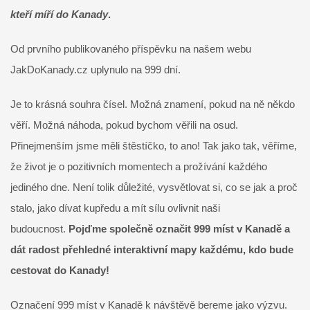
kteří míří do Kanady
.
Od prvního publikovaného příspěvku na našem webu
JakDoKanady.cz uplynulo na 999 dní.
Je to krásná souhra čísel. Možná znamení, pokud na ně někdo
věří. Možná náhoda, pokud bychom věřili na osud.
Přinejmenším jsme měli štěstíčko, to ano! Tak jako tak, věříme,
že život je o pozitivních momentech a prožívání každého
jediného dne. Není tolik důležité, vysvětlovat si, co se jak a proč
stalo, jako dívat kupředu a mít sílu ovlivnit naši
budoucnost.
Pojďme společně označit 999 míst v Kanadě a
dát radost přehledné interaktivní mapy každému, kdo bude
cestovat do Kanady!
Označení 999 míst v Kanadě k návštěvě bereme jako výzvu.