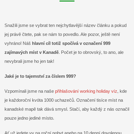
Snažili jsme se vybrat ten nejchytlavější název článku a pokud
jej právě čtete, pak se nám to povedlo. Ale pozor, ještě není
vyhráno! Náš
hlavní cíl totiž spočívá v označení 999
zajímavých míst v Kanadě
. Počet je to obrovský, to ano, ale
nevybrali jsme ho jen tak!
Jaké je to tajemství za číslem 999?
Vzpomínali jsme na naše
přihlašování working holiday víz
, kde
je každoroční kvóta 1000 uchazečů. Označení tisíce míst na
kanadské mapě tak dává smysl. Stačí, aby každý z nás označil
pouze jedno jediné místo.
Ať už jedete vy na roční pobyt anebo na 10 denní dovolenou